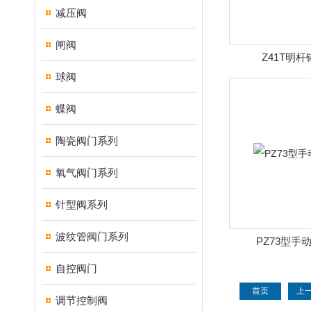
减压阀
闸阀
Z41T明
球阀
蝶阀
陶瓷阀门系列
氧气阀门系列
针型阀系列
波纹管阀门系列
PZ73型手
自控阀门
首页
上
调节控制阀