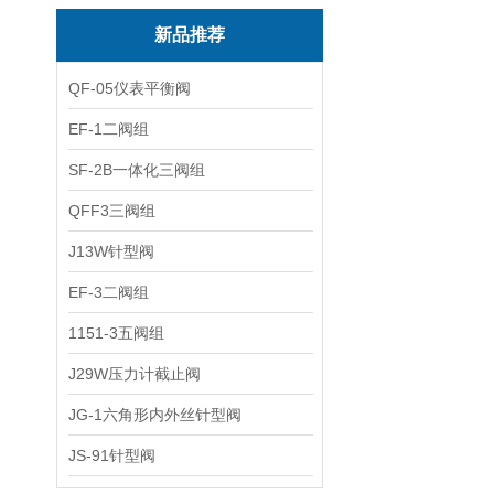
新品推荐
QF-05仪表平衡阀
EF-1二阀组
SF-2B一体化三阀组
QFF3三阀组
J13W针型阀
EF-3二阀组
1151-3五阀组
J29W压力计截止阀
JG-1六角形内外丝针型阀
JS-91针型阀