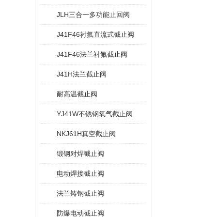
JLH三合一多功能止回阀
J41F46衬氟直流式截止阀
J41F46法兰衬氟截止阀
J41H法兰截止阀
耐高温截止阀
YJ41W不锈钢氧气截止阀
NKJ61H真空截止阀
锻钢对焊截止阀
电动焊接截止阀
法兰铸钢截止阀
防爆电动截止阀