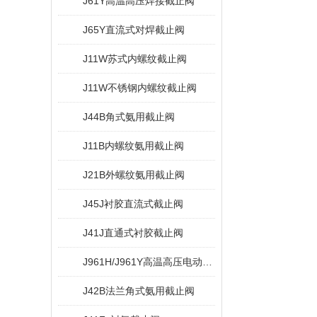
J61Y高温高压焊接截止阀
J65Y直流式对焊截止阀
J11W苏式内螺纹截止阀
J11W不锈钢内螺纹截止阀
J44B角式氨用截止阀
J11B内螺纹氨用截止阀
J21B外螺纹氨用截止阀
J45J衬胶直流式截止阀
J41J直通式衬胶截止阀
J961H/J961Y高温高压电动截止阀
J42B法兰角式氨用截止阀