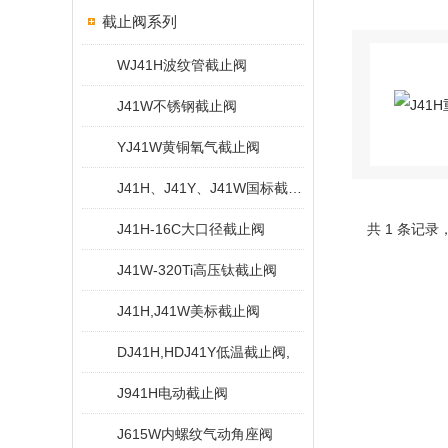
截止阀系列
WJ41H波纹管截止阀
J41W不锈钢截止阀
YJ41W黄铜氧气截止阀
J41H、J41Y、J41W国标截止阀
J41H-16C大口径截止阀
共 1 条记录
J41W-320Ti高压钛截止阀
J41H,J41W美标截止阀
DJ41H,HDJ41Y低温截止阀,
J941H电动截止阀
J615W内螺纹气动角座阀