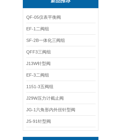
新品推荐
QF-05仪表平衡阀
EF-1二阀组
SF-2B一体化三阀组
QFF3三阀组
J13W针型阀
EF-3二阀组
1151-3五阀组
J29W压力计截止阀
JG-1六角形内外丝针型阀
JS-91针型阀