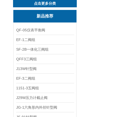
点击更多分类
新品推荐
QF-05仪表平衡阀
EF-1二阀组
SF-2B一体化三阀组
QFF3三阀组
J13W针型阀
EF-3二阀组
1151-3五阀组
J29W压力计截止阀
JG-1六角形内外丝针型阀