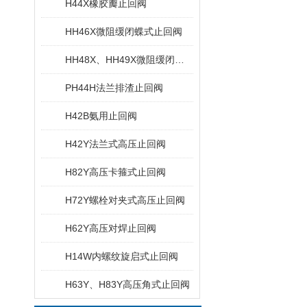
H44X橡胶瓣止回阀
HH46X微阻缓闭蝶式止回阀
HH48X、HH49X微阻缓闭消声止回阀
PH44H法兰排渣止回阀
H42B氨用止回阀
H42Y法兰式高压止回阀
H82Y高压卡箍式止回阀
H72Y螺栓对夹式高压止回阀
H62Y高压对焊止回阀
H14W内螺纹旋启式止回阀
H63Y、H83Y高压角式止回阀