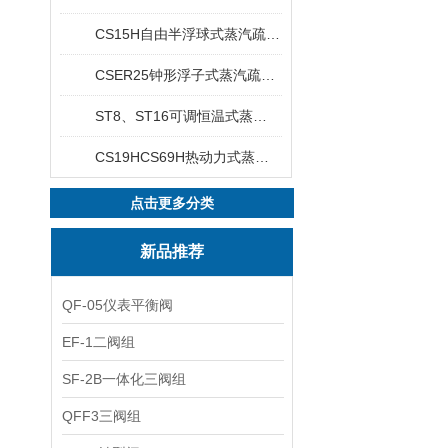
CS15H自由半浮球式蒸汽疏水阀
CSER25钟形浮子式蒸汽疏水阀
ST8、ST16可调恒温式蒸汽疏水阀
CS19HCS69H热动力式蒸汽疏水阀
点击更多分类
新品推荐
QF-05仪表平衡阀
EF-1二阀组
SF-2B一体化三阀组
QFF3三阀组