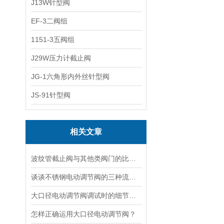
J13W针型阀
EF-3二阀组
1151-3五阀组
J29W压力计截止阀
JG-1六角形内外丝针型阀
JS-91针型阀
相关文章
波纹管截止阀与其他类阀门的比较探讨
谈谈不锈钢电动调节阀的三种流量特性
大口径电动调节阀调试时的细节要注意
怎样正确运用大口径电动调节阀？