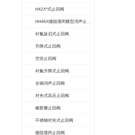
H42X*式止回阀
HH46X微阻缓闭蝶型消声止回阀
衬氟旋启式止回阀
升降式止回阀
空排止回阀
衬氟升降式止回阀
全铜消声止回阀
对夹式高压止回阀
橡胶瓣止回阀
不锈钢对夹式止回阀
微阻缓闭止回阀