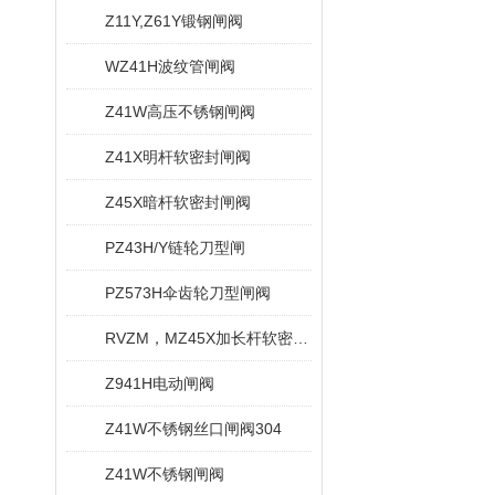
Z11Y,Z61Y锻钢闸阀
WZ41H波纹管闸阀
Z41W高压不锈钢闸阀
Z41X明杆软密封闸阀
Z45X暗杆软密封闸阀
PZ43H/Y链轮刀型闸
PZ573H伞齿轮刀型闸阀
RVZM，MZ45X加长杆软密封闸阀
Z941H电动闸阀
Z41W不锈钢丝口闸阀304
Z41W不锈钢闸阀