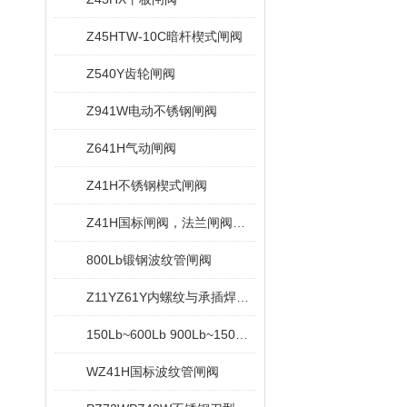
Z45HTW-10C暗杆楔式闸阀
Z540Y齿轮闸阀
Z941W电动不锈钢闸阀
Z641H气动闸阀
Z41H不锈钢楔式闸阀
Z41H国标闸阀，法兰闸阀，重型闸阀
800Lb锻钢波纹管闸阀
Z11YZ61Y内螺纹与承插焊闸阀
150Lb~600Lb 900Lb~1500Lb锻钢法兰端闸阀
WZ41H国标波纹管闸阀