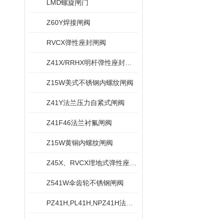
LMD螺旋闸门
Z60Y焊接闸阀
RVCX弹性座封闸阀
Z41X/RRHX明杆弹性座封闸阀
Z15W美式不锈钢内螺纹闸阀
Z41Y法兰压力自紧式闸阀
Z41F46法兰衬氟闸阀
Z15W黄铜内螺纹闸阀
Z45X、RVCX埋地式弹性座封闸阀
Z541W伞齿轮不锈钢闸阀
PZ41H,PL41H,NPZ41H法兰排渣闸阀