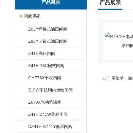
产品目录
产品展示
闸阀系列
Z63Y焊接式油田闸阀
Z83Y卡箍式油田闸阀
Z41H高压闸阀
Z41H-16C楔式闸阀
GHZ73X干灰闸阀
共 1 条记录，当
Z15W不锈钢内螺纹闸阀
Z673X气动浆液阀
Z41H,Z41W美标闸阀
DZ41H,DZ41Y低温闸阀