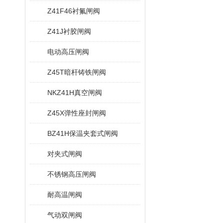
Z41F46衬氟闸阀
Z41J衬胶闸阀
电动高压闸阀
Z45T暗杆铸铁闸阀
NKZ41H真空闸阀
Z45X弹性座封闸阀
BZ41H保温夹套式闸阀
对夹式闸阀
不锈钢高压闸阀
耐高温闸阀
气动双闸阀