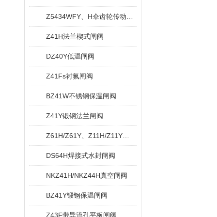
Z5434WFY、H伞齿轮传动无导流孔平板闸阀
Z41H法兰楔式闸阀
DZ40Y低温闸阀
Z41Fs衬氟闸阀
BZ41W不锈钢保温闸阀
Z41Y锻钢法兰闸阀
Z61H/Z61Y、Z11H/Z11Y内螺纹与承插焊闸阀
DS64H焊接式水封闸阀
NKZ41H/NKZ44H真空闸阀
BZ41Y锻钢保温闸阀
Z43F带导流孔平板闸阀