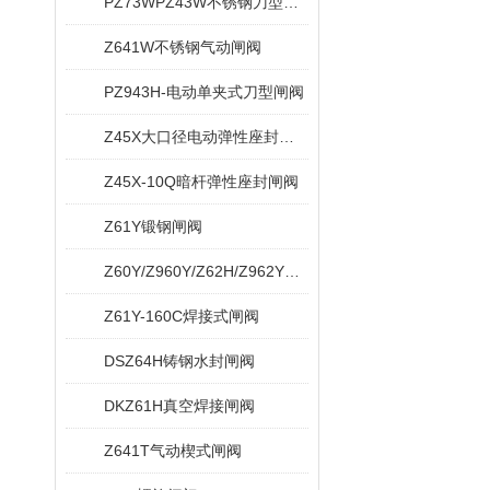
PZ73WPZ43W不锈钢刀型闸阀
Z641W不锈钢气动闸阀
PZ943H-电动单夹式刀型闸阀
Z45X大口径电动弹性座封闸阀
Z45X-10Q暗杆弹性座封闸阀
Z61Y锻钢闸阀
Z60Y/Z960Y/Z62H/Z962Y电站闸阀
Z61Y-160C焊接式闸阀
DSZ64H铸钢水封闸阀
DKZ61H真空焊接闸阀
Z641T气动楔式闸阀