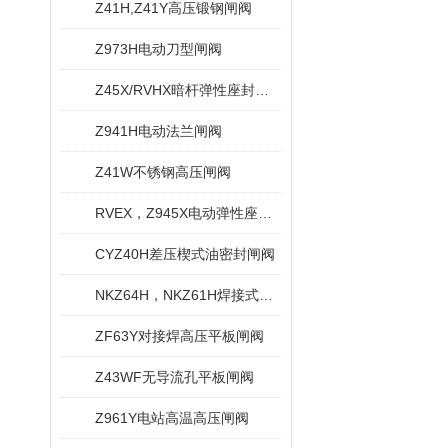
Z41H,Z41Y高压锻钢闸阀
Z973H电动刀型闸阀
Z45X/RVHX暗杆弹性座封闸阀
Z941H电动法兰闸阀
Z41W不锈钢高压闸阀
RVEX，Z945X电动弹性座封闸阀
CYZ40H差压楔式油密封闸阀
NKZ64H，NKZ61H焊接式真空闸阀
ZF63Y对接焊高压平板闸阀
Z43WF无导流孔平板闸阀
Z961Y电站高温高压闸阀