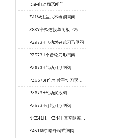
DSF电动扇形闸门
Z41W法兰式不锈钢闸阀
Z83Y卡箍连接单闸板平板闸阀
PZ973H电动对夹式刀形闸阀
PZ573H伞齿轮刀形闸阀
PZ673H气动刀形闸阀
PZ6S73H气动带手动刀形闸阀
PZ673H气动浆液阀
PZ573H链轮刀形闸阀
NKZ41H、KZ44H真空隔离闸阀
Z45T铸铁暗杆楔式闸阀