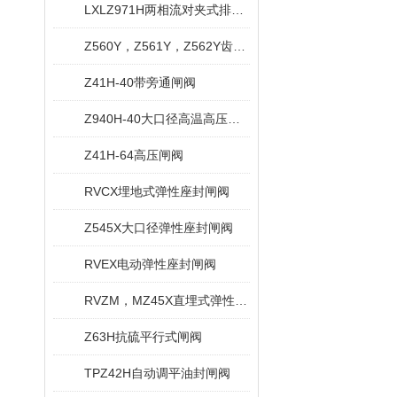
LXLZ971H两相流对夹式排渣闸阀
Z560Y，Z561Y，Z562Y齿轮传动焊接式闸阀
Z41H-40带旁通闸阀
Z940H-40大口径高温高压闸阀
Z41H-64高压闸阀
RVCX埋地式弹性座封闸阀
Z545X大口径弹性座封闸阀
RVEX电动弹性座封闸阀
RVZM，MZ45X直埋式弹性座封闸阀
Z63H抗硫平行式闸阀
TPZ42H自动调平油封闸阀