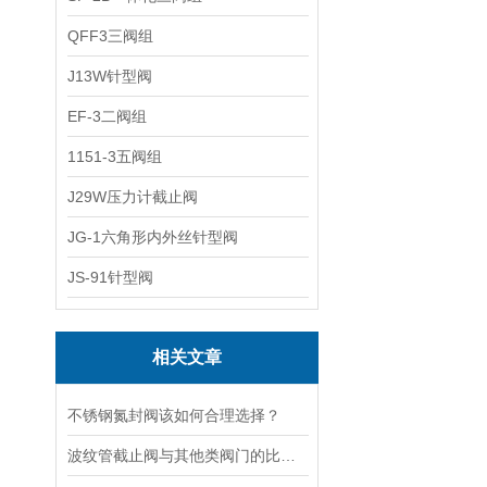
QFF3三阀组
J13W针型阀
EF-3二阀组
1151-3五阀组
J29W压力计截止阀
JG-1六角形内外丝针型阀
JS-91针型阀
相关文章
不锈钢氮封阀该如何合理选择？
波纹管截止阀与其他类阀门的比较探讨