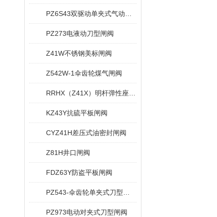
PZ6S43双驱动单夹式气动刀型闸阀
PZ273电液动刀型闸阀
Z41W不锈钢美标闸阀
Z542W-1伞齿轮煤气闸阀
RRHX（Z41X）明杆弹性座封闸阀
KZ43Y抗硫平板闸阀
CYZ41H差压式油密封闸阀
Z81H井口闸阀
FDZ63Y防盗平板闸阀
PZ543-伞齿轮单夹式刀型闸阀
PZ973电动对夹式刀型闸阀