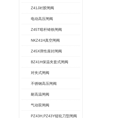
Z41J衬胶闸阀
电动高压闸阀
Z45T暗杆铸铁闸阀
NKZ41H真空闸阀
Z45X弹性座封闸阀
BZ41H保温夹套式闸阀
对夹式闸阀
不锈钢高压闸阀
耐高温闸阀
气动双闸阀
PZ43H,PZ43Y链轮刀型闸阀