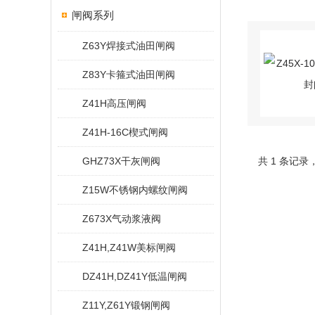
闸阀系列
Z63Y焊接式油田闸阀
Z83Y卡箍式油田闸阀
Z41H高压闸阀
Z41H-16C楔式闸阀
GHZ73X干灰闸阀
共 1 条记录
Z15W不锈钢内螺纹闸阀
Z673X气动浆液阀
Z41H,Z41W美标闸阀
DZ41H,DZ41Y低温闸阀
Z11Y,Z61Y锻钢闸阀