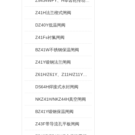
Z5434WFY、H伞齿轮传动无导流孔平板闸阀
Z41H法兰楔式闸阀
DZ40Y低温闸阀
Z41Fs衬氟闸阀
BZ41W不锈钢保温闸阀
Z41Y锻钢法兰闸阀
Z61H/Z61Y、Z11H/Z11Y内螺纹与承插焊闸阀
DS64H焊接式水封闸阀
NKZ41H/NKZ44H真空闸阀
BZ41Y锻钢保温闸阀
Z43F带导流孔平板闸阀