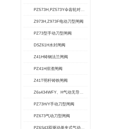
PZ573H,PZ573Y伞齿轮对夹式刀型闸阀
Z973H,Z973F电动刀型闸阀
PZ73型手动刀型闸阀
DSZ61H水封闸阀
Z41H铸钢法兰闸阀
PZ41H排渣闸阀
Z41T明杆铸铁闸阀
Z6s434WFY、H气动无导流孔平板闸阀
PZ73H/Y手动刀型闸阀
PZ673气动刀型闸阀
PZ6S43双驱动单夹式气动刀型闸阀