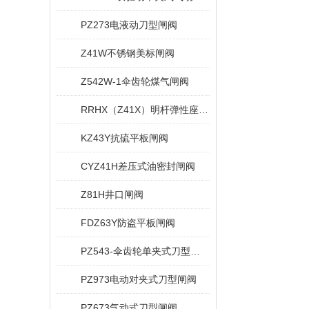
PZ273电液动刀型闸阀
Z41W不锈钢美标闸阀
Z542W-1伞齿轮煤气闸阀
RRHX（Z41X）明杆弹性座封闸阀
KZ43Y抗硫平板闸阀
CYZ41H差压式油密封闸阀
Z81H井口闸阀
FDZ63Y防盗平板闸阀
PZ543-伞齿轮单夹式刀型闸阀
PZ973电动对夹式刀型闸阀
PZ673气动式刀型闸阀