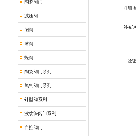
陶瓷阀门
详细
减压阀
补充
闸阀
球阀
蝶阀
验
陶瓷阀门系列
氧气阀门系列
针型阀系列
波纹管阀门系列
自控阀门