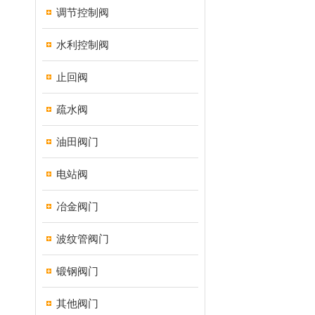
调节控制阀
水利控制阀
止回阀
疏水阀
油田阀门
电站阀
冶金阀门
波纹管阀门
锻钢阀门
其他阀门