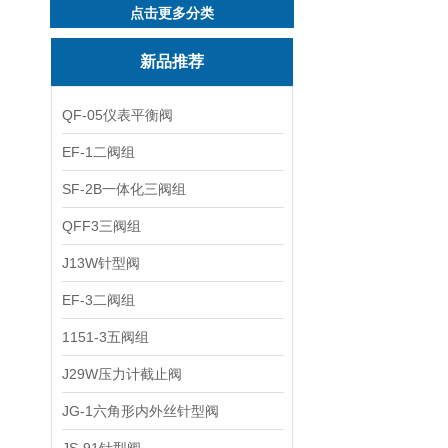
点击更多分类
新品推荐
QF-05仪表平衡阀
EF-1二阀组
SF-2B一体化三阀组
QFF3三阀组
J13W针型阀
EF-3二阀组
1151-3五阀组
J29W压力计截止阀
JG-1六角形内外丝针型阀