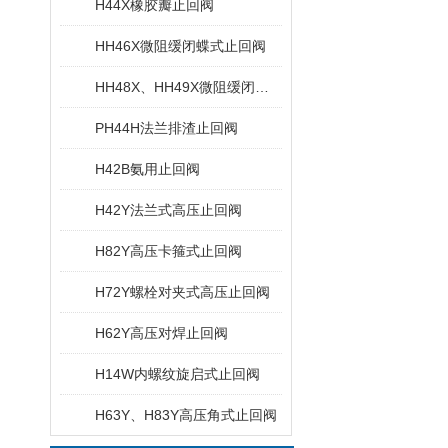
H44X橡胶瓣止回阀
HH46X微阻缓闭蝶式止回阀
HH48X、HH49X微阻缓闭消声止回阀
PH44H法兰排渣止回阀
H42B氨用止回阀
H42Y法兰式高压止回阀
H82Y高压卡箍式止回阀
H72Y螺栓对夹式高压止回阀
H62Y高压对焊止回阀
H14W内螺纹旋启式止回阀
H63Y、H83Y高压角式止回阀