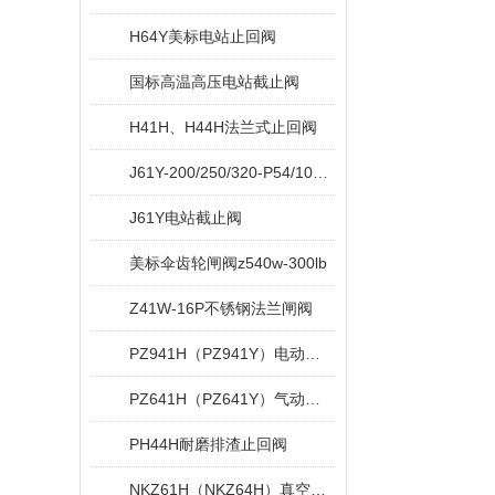
H64Y美标电站止回阀
国标高温高压电站截止阀
H41H、H44H法兰式止回阀
J61Y-200/250/320-P54/100V/140V手动截止阀
J61Y电站截止阀
美标伞齿轮闸阀z540w-300lb
Z41W-16P不锈钢法兰闸阀
PZ941H（PZ941Y）电动排渣闸阀
PZ641H（PZ641Y）气动排渣闸阀
PH44H耐磨排渣止回阀
NKZ61H（NKZ64H）真空焊接闸阀