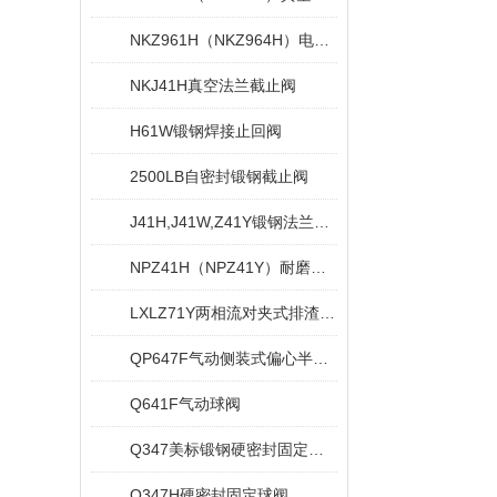
NKZ961H（NKZ964H）电动真空焊接闸阀
NKJ41H真空法兰截止阀
H61W锻钢焊接止回阀
2500LB自密封锻钢截止阀
J41H,J41W,Z41Y锻钢法兰截止阀
NPZ41H（NPZ41Y）耐磨排渣闸阀
LXLZ71Y两相流对夹式排渣闸阀
QP647F气动侧装式偏心半球阀
Q641F气动球阀
Q347美标锻钢硬密封固定球阀
Q347H硬密封固定球阀