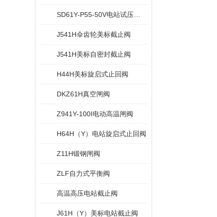
SD61Y-P55-50V电站试压堵阀
J541H伞齿轮美标截止阀
J541H美标自密封截止阀
H44H美标旋启式止回阀
DKZ61H真空闸阀
Z941Y-100I电动高温闸阀
H64H（Y）电站旋启式止回阀
Z11H锻钢闸阀
ZLF自力式平衡阀
高温高压电站截止阀
J61H（Y）美标电站截止阀