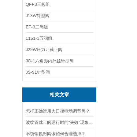
QFF3三阀组
J13W针型阀
EF-3二阀组
1151-3五阀组
J29W压力计截止阀
JG-1六角形内外丝针型阀
JS-91针型阀
相关文章
怎样正确运用大口径电动调节阀？
波纹管截止阀运行时的“失效”现象说明
不锈钢氮封阀该如何合理选择？