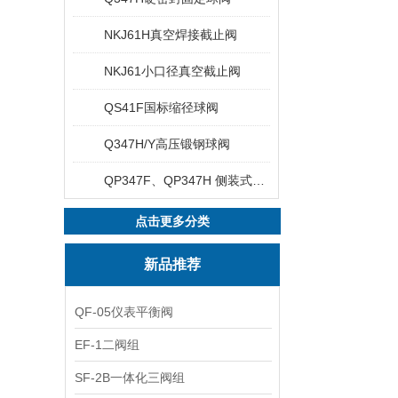
NKJ61H真空焊接截止阀
NKJ61小口径真空截止阀
QS41F国标缩径球阀
Q347H/Y高压锻钢球阀
QP347F、QP347H 侧装式偏心半球阀
点击更多分类
新品推荐
QF-05仪表平衡阀
EF-1二阀组
SF-2B一体化三阀组