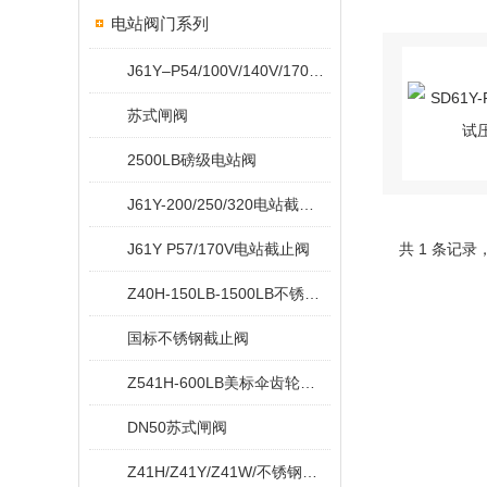
电站阀门系列
J61Y–P54/100V/140V/170V电站截止阀
苏式闸阀
2500LB磅级电站阀
J61Y-200/250/320电站截止阀
J61Y P57/170V电站截止阀
共 1 条记录
Z40H-150LB-1500LB不锈钢美标闸阀
国标不锈钢截止阀
Z541H-600LB美标伞齿轮闸阀
DN50苏式闸阀
Z41H/Z41Y/Z41W/不锈钢法兰闸阀