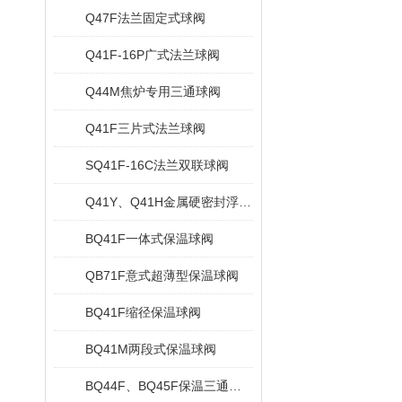
Q47F法兰固定式球阀
Q41F-16P广式法兰球阀
Q44M焦炉专用三通球阀
Q41F三片式法兰球阀
SQ41F-16C法兰双联球阀
Q41Y、Q41H金属硬密封浮动球阀
BQ41F一体式保温球阀
QB71F意式超薄型保温球阀
BQ41F缩径保温球阀
BQ41M两段式保温球阀
BQ44F、BQ45F保温三通球阀