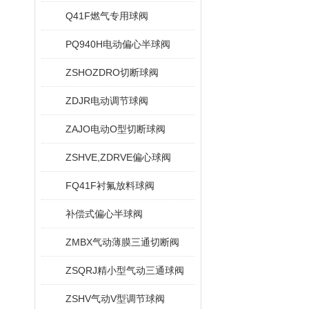
Q41F燃气专用球阀
PQ940H电动偏心半球阀
ZSHOZDRO切断球阀
ZDJR电动调节球阀
ZAJO电动O型切断球阀
ZSHVE,ZDRVE偏心球阀
FQ41F衬氟放料球阀
补偿式偏心半球阀
ZMBX气动薄膜三通切断阀
ZSQRJ精小型气动三通球阀
ZSHV气动V型调节球阀