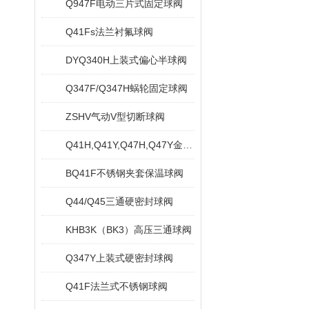
Q947F电动三片式固定球阀
Q41Fs法兰衬氟球阀
DYQ340H上装式偏心半球阀
Q347F/Q347H蜗轮固定球阀
ZSHV气动V型切断球阀
Q41H,Q41Y,Q47H,Q47Y金属硬密封球阀
BQ41F不锈钢夹套保温球阀
Q44/Q45三通硬密封球阀
KHB3K（BK3）高压三通球阀
Q347Y上装式硬密封球阀
Q41F法兰式不锈钢球阀