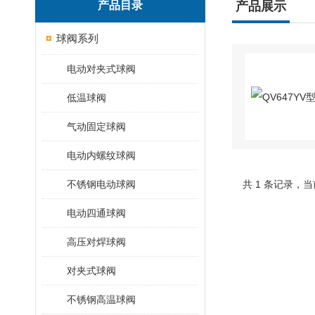
产品目录
产品展示
球阀系列
电动对夹式球阀
低温球阀
气动固定球阀
电动内螺纹球阀
不锈钢电动球阀
共 1 条记录，当
电动四通球阀
高压对焊球阀
对夹式球阀
不锈钢高温球阀