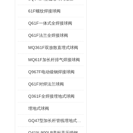
61F螺纹焊接球阀
Q61F一体式全焊接球阀
Q61F法兰全焊接球阀
MQ361F双放散直埋式球阀
MQ61F加长杆排气焊接球阀
Q967F电动锻钢焊接球阀
Q61F对焊法兰球阀
Q361F全焊接埋地式球阀
埋地式球阀
GQ47型加长杆管线埋地式球阀
Q41N-900LB美标高压锻钢球阀