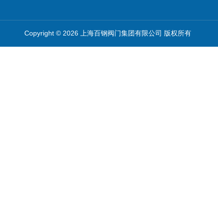
Copyright © 2026 上海百钢阀门集团有限公司 版权所有