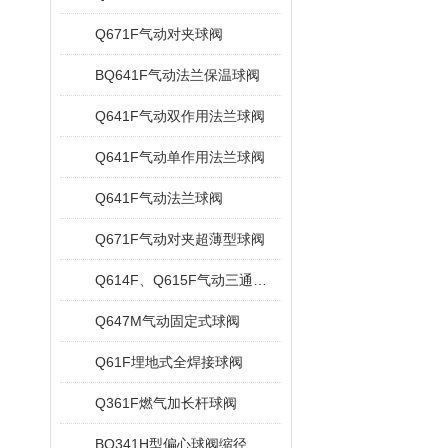
Q671F气动对夹球阀
BQ641F气动法兰保温球阀
Q641F气动双作用法兰球阀
Q641F气动单作用法兰球阀
Q641F气动法兰球阀
Q671F气动对夹超薄型球阀
Q614F、Q615F气动三通内螺纹球阀
Q647M气动固定式球阀
Q61F埋地式全焊接球阀
Q361F燃气加长杆球阀
BQ341H型偏心球阀缩径