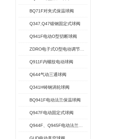
BQ71F对夹式保温球阀
Q347,Q47锻钢固定式球阀
Q941F电动O型切断球阀
ZDRO电子式O型电动调节球阀
Q911F内螺纹电动球阀
Q644气动三通球阀
Q341H铸钢涡轮球阀
BQ941F电动法兰保温球阀
Q947F电动固定式球阀
Q944F、Q945F电动法兰三通球阀
GUD电动真空球阀