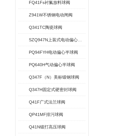
FQ41Fs衬氟放料球阀
Z941W不锈钢电动闸阀
Q341TC陶瓷球阀
SZQ947N上装式电动偏心球阀
PQ94FYH电动偏心半球阀
PQ640H气动偏心半球阀
Q347F（N）美标锻钢球阀
Q347H固定式硬密封球阀
Q41F广式法兰球阀
QP41MF排污球阀
Q41N锻打高压球阀