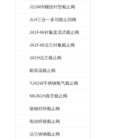
J11W内螺纹针型截止阀
JLH三合一多功能止回阀
J41F46衬氟直流式截止阀
J41F46法兰衬氟截止阀
J41H法兰截止阀
耐高温截止阀
YJ41W不锈钢氧气截止阀
NKJ61H真空截止阀
锻钢对焊截止阀
电动焊接截止阀
法兰铸钢截止阀