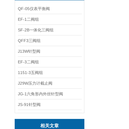
QF-05仪表平衡阀
EF-1二阀组
SF-2B一体化三阀组
QFF3三阀组
J13W针型阀
EF-3二阀组
1151-3五阀组
J29W压力计截止阀
JG-1六角形内外丝针型阀
JS-91针型阀
相关文章