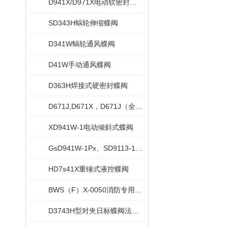
D941X/D971X电动软密封蝶阀
SD343H蜗轮伸缩蝶阀
D341W蜗轮通风蝶阀
D41W手动通风蝶阀
D363H焊接式硬密封蝶阀
D671J,D671X，D671J（全衬）气动对夹衬胶蝶阀
XD941W-1电动倾斜式蝶阀
GsD941W-1Px、SD9113-1Px电动水冷式超高温蝶阀
HD7s41X重锤式液控蝶阀
BWS（F）X-0050消防专用信号蝶阀
D3743H型对夹日标蝶阀法兰日标蝶阀