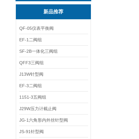
新品推荐
QF-05仪表平衡阀
EF-1二阀组
SF-2B一体化三阀组
QFF3三阀组
J13W针型阀
EF-3二阀组
1151-3五阀组
J29W压力计截止阀
JG-1六角形内外丝针型阀
JS-91针型阀