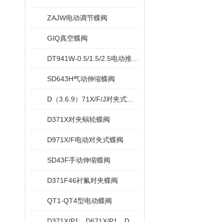
ZAJW电动调节蝶阀
GIQ真空蝶阀
DT941W-0.5/1.5/2.5电动推杆蝶阀
SD643H气动伸缩蝶阀
D（3.6.9）71X/F/J对夹式软密封蝶阀
D371X对夹蜗轮蝶阀
D971X/F电动对夹式蝶阀
SD43F手动伸缩蝶阀
D371F46衬氟对夹蝶阀
QT1-QT4型电动蝶阀
D371X/P1，D671X/P1，D971X/P1对夹脱硫专用蝶阀