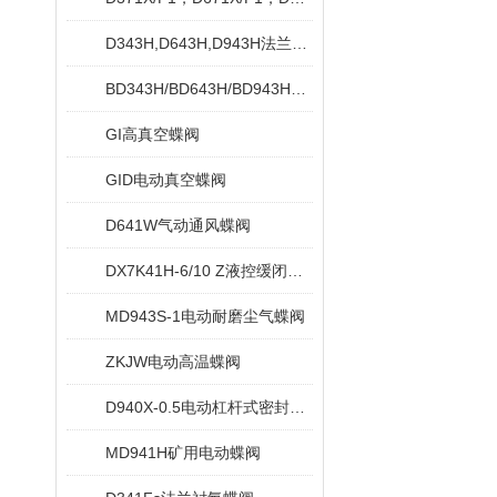
D343H,D643H,D943H法兰式硬密封蝶阀
BD343H/BD643H/BD943H保温蝶阀
GI高真空蝶阀
GID电动真空蝶阀
D641W气动通风蝶阀
DX7K41H-6/10 Z液控缓闭止回蝶阀
MD943S-1电动耐磨尘气蝶阀
ZKJW电动高温蝶阀
D940X-0.5电动杠杆式密封蝶阀
MD941H矿用电动蝶阀