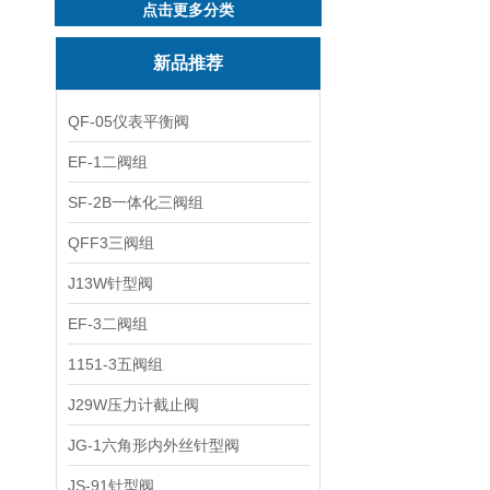
点击更多分类
新品推荐
QF-05仪表平衡阀
EF-1二阀组
SF-2B一体化三阀组
QFF3三阀组
J13W针型阀
EF-3二阀组
1151-3五阀组
J29W压力计截止阀
JG-1六角形内外丝针型阀
JS-91针型阀