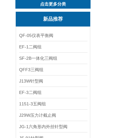
点击更多分类
新品推荐
QF-05仪表平衡阀
EF-1二阀组
SF-2B一体化三阀组
QFF3三阀组
J13W针型阀
EF-3二阀组
1151-3五阀组
J29W压力计截止阀
JG-1六角形内外丝针型阀