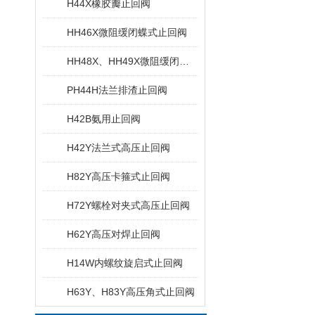
H44X橡胶瓣止回阀
HH46X微阻缓闭蝶式止回阀
HH48X、HH49X微阻缓闭消声止回阀
PH44H法兰排渣止回阀
H42B氨用止回阀
H42Y法兰式高压止回阀
H82Y高压卡箍式止回阀
H72Y螺栓对夹式高压止回阀
H62Y高压对焊止回阀
H14W内螺纹旋启式止回阀
H63Y、H83Y高压角式止回阀