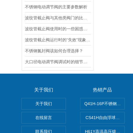
不锈钢电动调节阀的主要参数解析
波纹管截止阀与其他类阀门的比较探讨
波纹管截止阀使用时的一些困惑解答
波纹管截止阀运行时的“失效”现象说明
不锈钢氮封阀该如何合理选择？
大口径电动调节阀调试时的细节要注意
关于我们
热销产品
关于我们
Q41H-16P不锈钢硬密封
在线留言
CS41H自由浮球式蒸汽疏
联系我们
H61Y高温高压锻钢止回阀