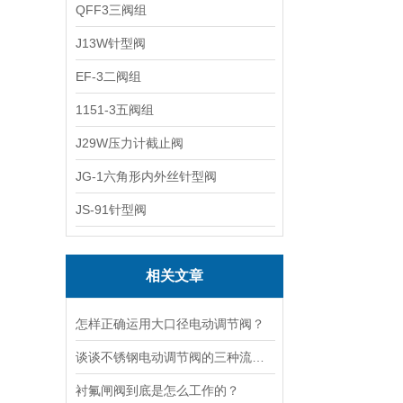
QFF3三阀组
J13W针型阀
EF-3二阀组
1151-3五阀组
J29W压力计截止阀
JG-1六角形内外丝针型阀
JS-91针型阀
相关文章
怎样正确运用大口径电动调节阀？
谈谈不锈钢电动调节阀的三种流量特性
衬氟闸阀到底是怎么工作的？