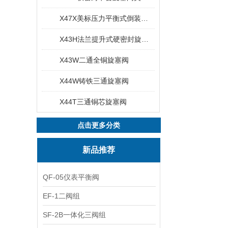
X47X美标压力平衡式倒装油密封旋塞阀
X43H法兰提升式硬密封旋塞阀
X43W二通全铜旋塞阀
X44W铸铁三通旋塞阀
X44T三通铜芯旋塞阀
点击更多分类
新品推荐
QF-05仪表平衡阀
EF-1二阀组
SF-2B一体化三阀组