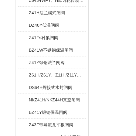
Z5434WFY、H伞齿轮传动无导流孔平板闸阀
Z41H法兰楔式闸阀
DZ40Y低温闸阀
Z41Fs衬氟闸阀
BZ41W不锈钢保温闸阀
Z41Y锻钢法兰闸阀
Z61H/Z61Y、Z11H/Z11Y内螺纹与承插焊闸阀
DS64H焊接式水封闸阀
NKZ41H/NKZ44H真空闸阀
BZ41Y锻钢保温闸阀
Z43F带导流孔平板闸阀