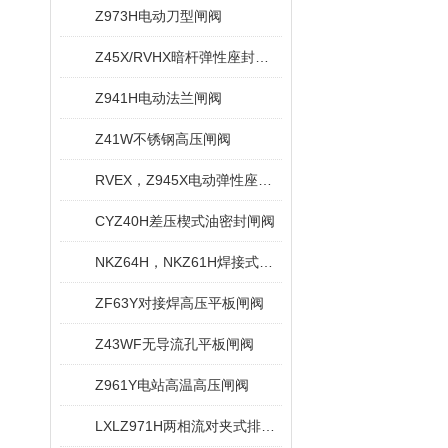
Z973H电动刀型闸阀
Z45X/RVHX暗杆弹性座封闸阀
Z941H电动法兰闸阀
Z41W不锈钢高压闸阀
RVEX，Z945X电动弹性座封闸阀
CYZ40H差压楔式油密封闸阀
NKZ64H，NKZ61H焊接式真空闸阀
ZF63Y对接焊高压平板闸阀
Z43WF无导流孔平板闸阀
Z961Y电站高温高压闸阀
LXLZ971H两相流对夹式排渣闸阀