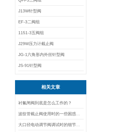
QFF3三阀组
J13W针型阀
EF-3二阀组
1151-3五阀组
J29W压力计截止阀
JG-1六角形内外丝针型阀
JS-91针型阀
相关文章
衬氟闸阀到底是怎么工作的？
波纹管截止阀使用时的一些困惑解答
大口径电动调节阀调试时的细节要注意