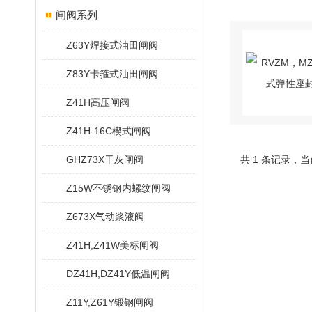
闸阀系列
Z63Y焊接式油田闸阀
Z83Y卡箍式油田闸阀
Z41H高压闸阀
Z41H-16C楔式闸阀
GHZ73X干灰闸阀
共 1 条记录，当
Z15W不锈钢内螺纹闸阀
Z673X气动浆液阀
Z41H,Z41W美标闸阀
DZ41H,DZ41Y低温闸阀
Z11Y,Z61Y锻钢闸阀