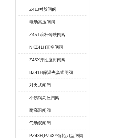
Z41J衬胶闸阀
电动高压闸阀
Z45T暗杆铸铁闸阀
NKZ41H真空闸阀
Z45X弹性座封闸阀
BZ41H保温夹套式闸阀
对夹式闸阀
不锈钢高压闸阀
耐高温闸阀
气动双闸阀
PZ43H,PZ43Y链轮刀型闸阀