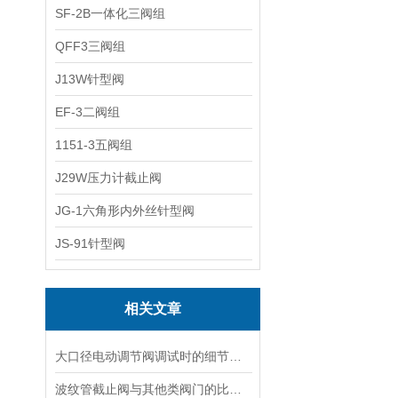
SF-2B一体化三阀组
QFF3三阀组
J13W针型阀
EF-3二阀组
1151-3五阀组
J29W压力计截止阀
JG-1六角形内外丝针型阀
JS-91针型阀
相关文章
大口径电动调节阀调试时的细节要注意
波纹管截止阀与其他类阀门的比较探讨