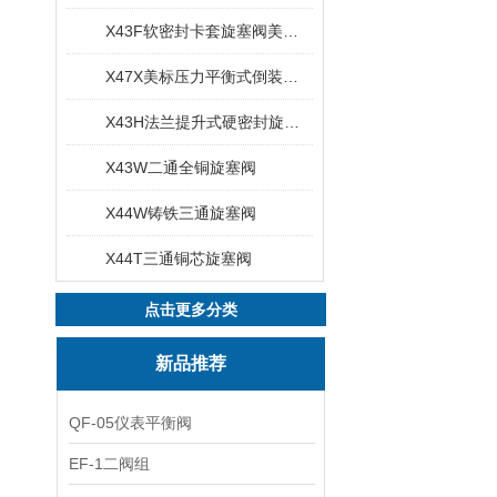
X43F软密封卡套旋塞阀美标旋塞阀
X47X美标压力平衡式倒装油密封旋塞阀
X43H法兰提升式硬密封旋塞阀
X43W二通全铜旋塞阀
X44W铸铁三通旋塞阀
X44T三通铜芯旋塞阀
点击更多分类
新品推荐
QF-05仪表平衡阀
EF-1二阀组