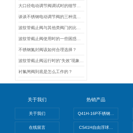
大口径电动调节阀调试时的细节要注意
谈谈不锈钢电动调节阀的三种流量特性
波纹管截止阀与其他类阀门的比较探讨
波纹管截止阀使用时的一些困惑解答
不锈钢氮封阀该如何合理选择？
波纹管截止阀运行时的“失效”现象说明
衬氟闸阀到底是怎么工作的？
关于我们
热销产品
关于我们
Q41H-16P不锈钢硬密封球阀
在线留言
CS41H自由浮球式蒸汽疏水