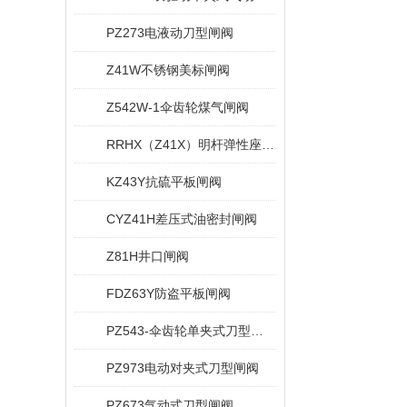
PZ273电液动刀型闸阀
Z41W不锈钢美标闸阀
Z542W-1伞齿轮煤气闸阀
RRHX（Z41X）明杆弹性座封闸阀
KZ43Y抗硫平板闸阀
CYZ41H差压式油密封闸阀
Z81H井口闸阀
FDZ63Y防盗平板闸阀
PZ543-伞齿轮单夹式刀型闸阀
PZ973电动对夹式刀型闸阀
PZ673气动式刀型闸阀