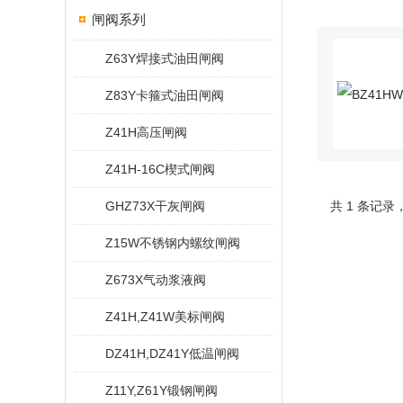
闸阀系列
Z63Y焊接式油田闸阀
Z83Y卡箍式油田闸阀
Z41H高压闸阀
Z41H-16C楔式闸阀
GHZ73X干灰闸阀
共 1 条记录
Z15W不锈钢内螺纹闸阀
Z673X气动浆液阀
Z41H,Z41W美标闸阀
DZ41H,DZ41Y低温闸阀
Z11Y,Z61Y锻钢闸阀