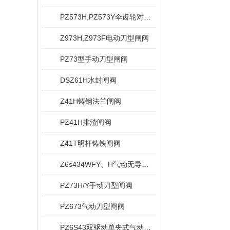
PZ573H,PZ573Y伞齿轮对夹式刀型闸阀
Z973H,Z973F电动刀型闸阀
PZ73型手动刀型闸阀
DSZ61H水封闸阀
Z41H铸钢法兰闸阀
PZ41H排渣闸阀
Z41T明杆铸铁闸阀
Z6s434WFY、H气动无导流孔平板闸阀
PZ73H/Y手动刀型闸阀
PZ673气动刀型闸阀
PZ6S43双驱动单夹式气动刀型闸阀