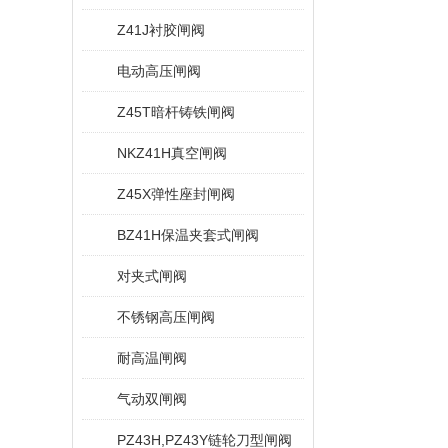
Z41J衬胶闸阀
电动高压闸阀
Z45T暗杆铸铁闸阀
NKZ41H真空闸阀
Z45X弹性座封闸阀
BZ41H保温夹套式闸阀
对夹式闸阀
不锈钢高压闸阀
耐高温闸阀
气动双闸阀
PZ43H,PZ43Y链轮刀型闸阀