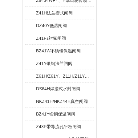
Z5434WFY、H伞齿轮传动无导流孔平板闸阀
Z41H法兰楔式闸阀
DZ40Y低温闸阀
Z41Fs衬氟闸阀
BZ41W不锈钢保温闸阀
Z41Y锻钢法兰闸阀
Z61H/Z61Y、Z11H/Z11Y内螺纹与承插焊闸阀
DS64H焊接式水封闸阀
NKZ41H/NKZ44H真空闸阀
BZ41Y锻钢保温闸阀
Z43F带导流孔平板闸阀