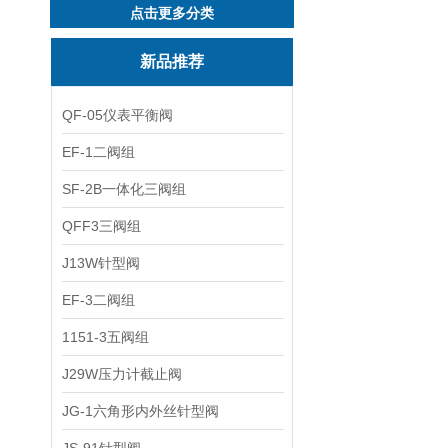
点击更多分类
新品推荐
QF-05仪表平衡阀
EF-1二阀组
SF-2B一体化三阀组
QFF3三阀组
J13W针型阀
EF-3二阀组
1151-3五阀组
J29W压力计截止阀
JG-1六角形内外丝针型阀