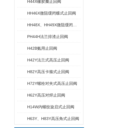
H44X橡胶瓣止回阀
HH46X微阻缓闭蝶式止回阀
HH48X、HH49X微阻缓闭消声止回阀
PH44H法兰排渣止回阀
H42B氨用止回阀
H42Y法兰式高压止回阀
H82Y高压卡箍式止回阀
H72Y螺栓对夹式高压止回阀
H62Y高压对焊止回阀
H14W内螺纹旋启式止回阀
H63Y、H83Y高压角式止回阀