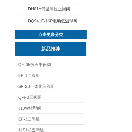
DH61Y低温高压止回阀
DQ941F-16P电动低温球阀
点击更多分类
新品推荐
QF-05仪表平衡阀
EF-1二阀组
SF-2B一体化三阀组
QFF3三阀组
J13W针型阀
EF-3二阀组
1151-3五阀组