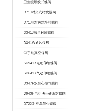
卫生级螺纹式蝶阀
D71J对夹式衬胶蝶阀
D71JH对夹式半衬蝶阀
D341J法兰衬胶蝶阀
D341W通风蝶阀
GI手动真空蝶阀
SD941X电动伸缩蝶阀
SD641X气动伸缩蝶阀
D347F双偏心燃气蝶阀
D943H电动法兰硬密封蝶阀
D72X对夹单偏心蝶阀