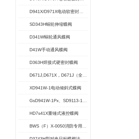
D941X/D971X电动软密封蝶阀
SD343H蜗轮伸缩蝶阀
D341W蜗轮通风蝶阀
D41W手动通风蝶阀
D363H焊接式硬密封蝶阀
D671J,D671X，D671J（全衬）气动对夹衬胶蝶阀
XD941W-1电动倾斜式蝶阀
GsD941W-1Px、SD9113-1Px电动水冷式超高温蝶阀
HD7s41X重锤式液控蝶阀
BWS（F）X-0050消防专用信号蝶阀
D3743H型对夹日标蝶阀法兰日标蝶阀