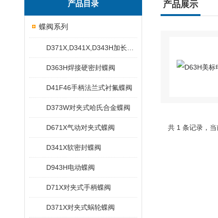
产品目录
产品展示
蝶阀系列
D371X,D341X,D343H加长杆蝶阀
D363H焊接硬密封蝶阀
D41F46手柄法兰式衬氟蝶阀
D373W对夹式哈氏合金蝶阀
D671X气动对夹式蝶阀
共 1 条记录，当
D341X软密封蝶阀
D943H电动蝶阀
D71X对夹式手柄蝶阀
D371X对夹式蜗轮蝶阀