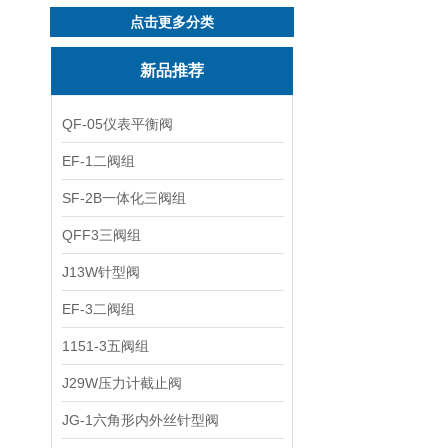
点击更多分类
新品推荐
QF-05仪表平衡阀
EF-1二阀组
SF-2B一体化三阀组
QFF3三阀组
J13W针型阀
EF-3二阀组
1151-3五阀组
J29W压力计截止阀
JG-1六角形内外丝针型阀