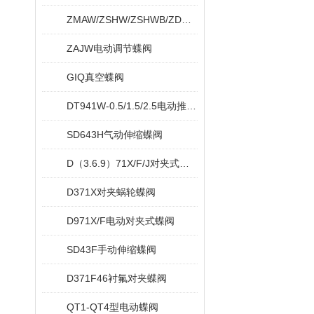
ZMAW/ZSHW/ZSHWB/ZDRW/ZDRWB偏心蝶阀
ZAJW电动调节蝶阀
GIQ真空蝶阀
DT941W-0.5/1.5/2.5电动推杆蝶阀
SD643H气动伸缩蝶阀
D（3.6.9）71X/F/J对夹式软密封蝶阀
D371X对夹蜗轮蝶阀
D971X/F电动对夹式蝶阀
SD43F手动伸缩蝶阀
D371F46衬氟对夹蝶阀
QT1-QT4型电动蝶阀