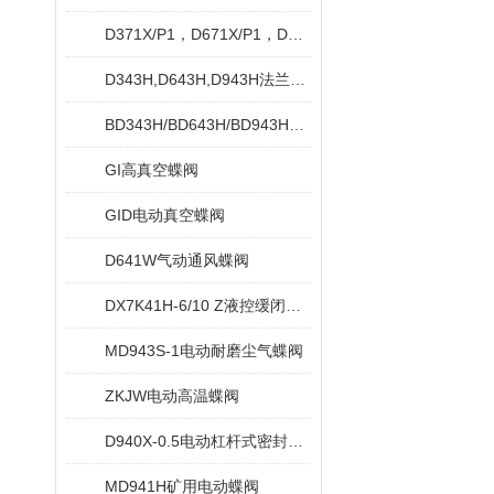
D371X/P1，D671X/P1，D971X/P1对夹脱硫专用蝶阀
D343H,D643H,D943H法兰式硬密封蝶阀
BD343H/BD643H/BD943H保温蝶阀
GI高真空蝶阀
GID电动真空蝶阀
D641W气动通风蝶阀
DX7K41H-6/10 Z液控缓闭止回蝶阀
MD943S-1电动耐磨尘气蝶阀
ZKJW电动高温蝶阀
D940X-0.5电动杠杆式密封蝶阀
MD941H矿用电动蝶阀