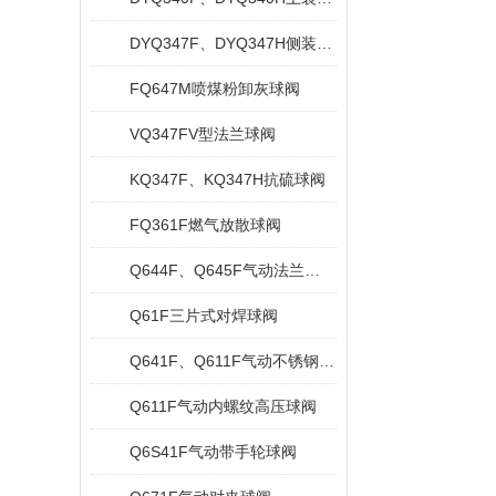
DYQ347F、DYQ347H侧装式偏心半球阀
FQ647M喷煤粉卸灰球阀
VQ347FV型法兰球阀
KQ347F、KQ347H抗硫球阀
FQ361F燃气放散球阀
Q644F、Q645F气动法兰三通球阀
Q61F三片式对焊球阀
Q641F、Q611F气动不锈钢球阀
Q611F气动内螺纹高压球阀
Q6S41F气动带手轮球阀