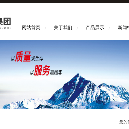
网站首页
关于我们
产品展示
新闻
您的