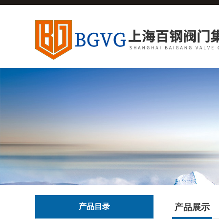
产品目录
产品展示