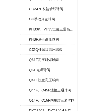
CQ347F长输管线球阀
GU手动真空球阀
KHB3K、VH3V二位三通高压球阀
KHBF法兰高压球阀
CJZQ外螺纹高压球阀
Q61F高压对焊球阀
QDF电磁球阀
Q41F法兰高压球阀
Q44F、Q45F法兰三通球阀
Q14F、Q15F内螺纹三通球阀
DYQ340F、DYQ340H上装偏心半球阀