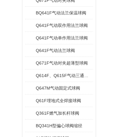
Q671F气动对夹球阀
BQ641F气动法兰保温球阀
Q641F气动双作用法兰球阀
Q641F气动单作用法兰球阀
Q641F气动法兰球阀
Q671F气动对夹超薄型球阀
Q614F、Q615F气动三通内螺纹球阀
Q647M气动固定式球阀
Q61F埋地式全焊接球阀
Q361F燃气加长杆球阀
BQ341H型偏心球阀缩径