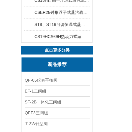
CS15H自由半浮球式蒸汽疏水阀
CSER25钟形浮子式蒸汽疏水阀
ST8、ST16可调恒温式蒸汽疏水阀
CS19HCS69H热动力式蒸汽疏水阀
点击更多分类
新品推荐
QF-05仪表平衡阀
EF-1二阀组
SF-2B一体化三阀组
QFF3三阀组
J13W针型阀