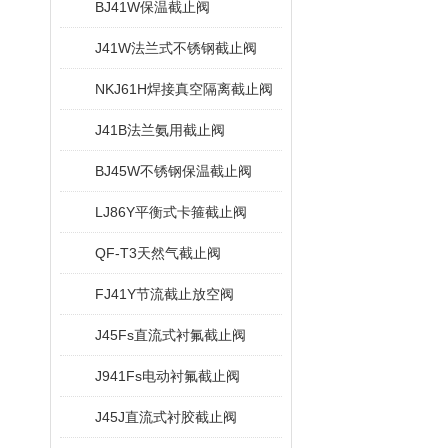
BJ41W保温截止阀
J41W法兰式不锈钢截止阀
NKJ61H焊接真空隔离截止阀
J41B法兰氨用截止阀
BJ45W不锈钢保温截止阀
LJ86Y平衡式卡箍截止阀
QF-T3天然气截止阀
FJ41Y节流截止放空阀
J45Fs直流式衬氟截止阀
J941Fs电动衬氟截止阀
J45J直流式衬胶截止阀