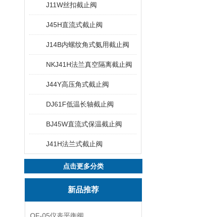
J11W丝扣截止阀
J45H直流式截止阀
J14B内螺纹角式氨用截止阀
NKJ41H法兰真空隔离截止阀
J44Y高压角式截止阀
DJ61F低温长轴截止阀
BJ45W直流式保温截止阀
J41H法兰式截止阀
点击更多分类
新品推荐
QF-05仪表平衡阀