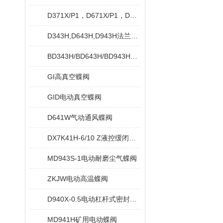
D371X/P1，D671X/P1，D971X/P1对夹脱硫专用蝶阀
D343H,D643H,D943H法兰式硬密封蝶阀
BD343H/BD643H/BD943H保温蝶阀
GI高真空蝶阀
GID电动真空蝶阀
D641W气动通风蝶阀
DX7K41H-6/10 Z液控缓闭止回蝶阀
MD943S-1电动耐磨尘气蝶阀
ZKJW电动高温蝶阀
D940X-0.5电动杠杆式密封蝶阀
MD941H矿用电动蝶阀