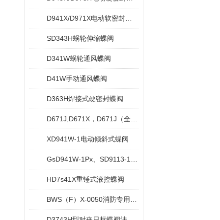
D941X/D971X电动软密封蝶阀
SD343H蜗轮伸缩蝶阀
D341W蜗轮通风蝶阀
D41W手动通风蝶阀
D363H焊接式硬密封蝶阀
D671J,D671X，D671J（全衬）气动对夹衬胶蝶阀
XD941W-1电动倾斜式蝶阀
GsD941W-1Px、SD9113-1Px电动水冷式超高温蝶阀
HD7s41X重锤式液控蝶阀
BWS（F）X-0050消防专用信号蝶阀
D3743H型对夹日标蝶阀法兰日标蝶阀