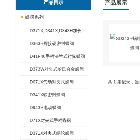
产品目录
产品展示
蝶阀系列
D371X,D341X,D343H加长杆蝶阀
D363H焊接硬密封蝶阀
D41F46手柄法兰式衬氟蝶阀
D373W对夹式哈氏合金蝶阀
D671X气动对夹式蝶阀
共 1 条记录，当
D341X软密封蝶阀
D943H电动蝶阀
D71X对夹式手柄蝶阀
D371X对夹式蜗轮蝶阀