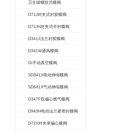
卫生级螺纹式蝶阀
D71J对夹式衬胶蝶阀
D71JH对夹式半衬蝶阀
D341J法兰衬胶蝶阀
D341W通风蝶阀
GI手动真空蝶阀
SD941X电动伸缩蝶阀
SD641X气动伸缩蝶阀
D347F双偏心燃气蝶阀
D943H电动法兰硬密封蝶阀
D72X对夹单偏心蝶阀