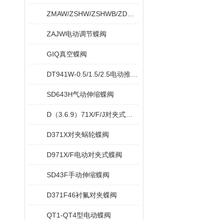
ZMAW/ZSHW/ZSHWB/ZDRW/ZDRWB偏心蝶阀
ZAJW电动调节蝶阀
GIQ真空蝶阀
DT941W-0.5/1.5/2.5电动推杆蝶阀
SD643H气动伸缩蝶阀
D（3.6.9）71X/F/J对夹式软密封蝶阀
D371X对夹蜗轮蝶阀
D971X/F电动对夹式蝶阀
SD43F手动伸缩蝶阀
D371F46衬氟对夹蝶阀
QT1-QT4型电动蝶阀