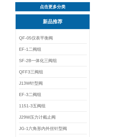
点击更多分类
新品推荐
QF-05仪表平衡阀
EF-1二阀组
SF-2B一体化三阀组
QFF3三阀组
J13W针型阀
EF-3二阀组
1151-3五阀组
J29W压力计截止阀
JG-1六角形内外丝针型阀