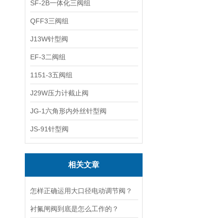
SF-2B一体化三阀组
QFF3三阀组
J13W针型阀
EF-3二阀组
1151-3五阀组
J29W压力计截止阀
JG-1六角形内外丝针型阀
JS-91针型阀
相关文章
怎样正确运用大口径电动调节阀？
衬氟闸阀到底是怎么工作的？