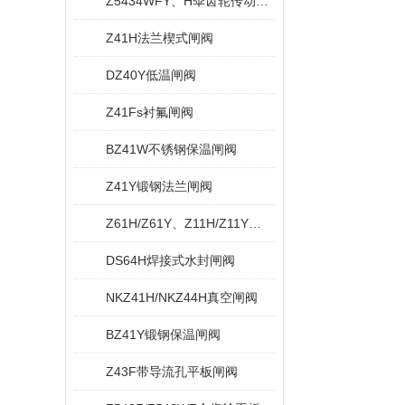
Z5434WFY、H伞齿轮传动无导流孔平板闸阀
Z41H法兰楔式闸阀
DZ40Y低温闸阀
Z41Fs衬氟闸阀
BZ41W不锈钢保温闸阀
Z41Y锻钢法兰闸阀
Z61H/Z61Y、Z11H/Z11Y内螺纹与承插焊闸阀
DS64H焊接式水封闸阀
NKZ41H/NKZ44H真空闸阀
BZ41Y锻钢保温闸阀
Z43F带导流孔平板闸阀