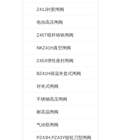
Z41J衬胶闸阀
电动高压闸阀
Z45T暗杆铸铁闸阀
NKZ41H真空闸阀
Z45X弹性座封闸阀
BZ41H保温夹套式闸阀
对夹式闸阀
不锈钢高压闸阀
耐高温闸阀
气动双闸阀
PZ43H,PZ43Y链轮刀型闸阀