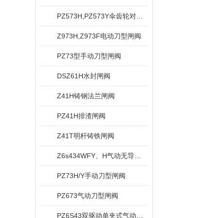
PZ573H,PZ573Y伞齿轮对夹式刀型闸阀
Z973H,Z973F电动刀型闸阀
PZ73型手动刀型闸阀
DSZ61H水封闸阀
Z41H铸钢法兰闸阀
PZ41H排渣闸阀
Z41T明杆铸铁闸阀
Z6s434WFY、H气动无导流孔平板闸阀
PZ73H/Y手动刀型闸阀
PZ673气动刀型闸阀
PZ6S43双驱动单夹式气动刀型闸阀