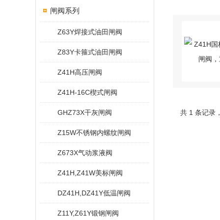
闸阀系列
Z63Y焊接式油田闸阀
Z83Y卡箍式油田闸阀
Z41H高压闸阀
Z41H-16C楔式闸阀
GHZ73X干灰闸阀
共 1 条记录
Z15W不锈钢内螺纹闸阀
Z673X气动浆液阀
Z41H,Z41W美标闸阀
DZ41H,DZ41Y低温闸阀
Z11Y,Z61Y锻钢闸阀