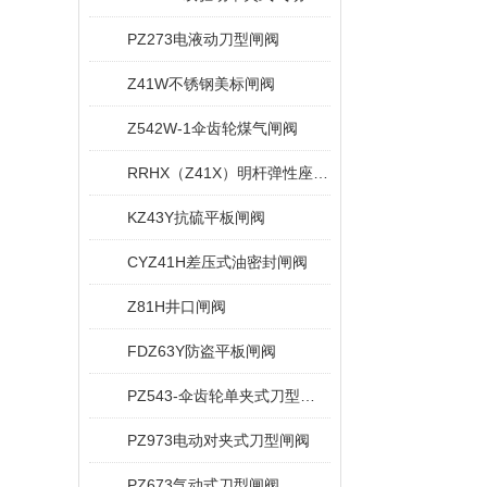
PZ273电液动刀型闸阀
Z41W不锈钢美标闸阀
Z542W-1伞齿轮煤气闸阀
RRHX（Z41X）明杆弹性座封闸阀
KZ43Y抗硫平板闸阀
CYZ41H差压式油密封闸阀
Z81H井口闸阀
FDZ63Y防盗平板闸阀
PZ543-伞齿轮单夹式刀型闸阀
PZ973电动对夹式刀型闸阀
PZ673气动式刀型闸阀