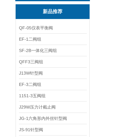
新品推荐
QF-05仪表平衡阀
EF-1二阀组
SF-2B一体化三阀组
QFF3三阀组
J13W针型阀
EF-3二阀组
1151-3五阀组
J29W压力计截止阀
JG-1六角形内外丝针型阀
JS-91针型阀