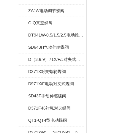
ZAJW电动调节蝶阀
GIQ真空蝶阀
DT941W-0.5/1.5/2.5电动推杆蝶阀
SD643H气动伸缩蝶阀
D（3.6.9）71X/F/J对夹式软密封蝶阀
D371X对夹蜗轮蝶阀
D971X/F电动对夹式蝶阀
SD43F手动伸缩蝶阀
D371F46衬氟对夹蝶阀
QT1-QT4型电动蝶阀
D371X/P1，D671X/P1，D971X/P1对夹脱硫专用蝶阀