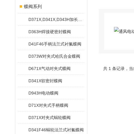
蝶阀系列
D371X,D341X,D343H加长杆蝶阀
D363H焊接硬密封蝶阀
D41F46手柄法兰式衬氟蝶阀
D373W对夹式哈氏合金蝶阀
D671X气动对夹式蝶阀
共 1 条记录，当
D341X软密封蝶阀
D943H电动蝶阀
D71X对夹式手柄蝶阀
D371X对夹式蜗轮蝶阀
D341F46蜗轮法兰式衬氟蝶阀