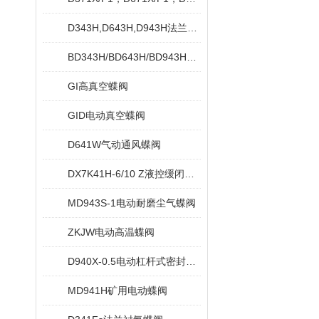
D343H,D643H,D943H法兰式硬密封蝶阀
BD343H/BD643H/BD943H保温蝶阀
GI高真空蝶阀
GID电动真空蝶阀
D641W气动通风蝶阀
DX7K41H-6/10 Z液控缓闭止回蝶阀
MD943S-1电动耐磨尘气蝶阀
ZKJW电动高温蝶阀
D940X-0.5电动杠杆式密封蝶阀
MD941H矿用电动蝶阀