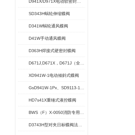
D941X/D971X电动软密封蝶阀
SD343H蜗轮伸缩蝶阀
D341W蜗轮通风蝶阀
D41W手动通风蝶阀
D363H焊接式硬密封蝶阀
D671J,D671X，D671J（全衬）气动对夹衬胶蝶阀
XD941W-1电动倾斜式蝶阀
GsD941W-1Px、SD9113-1Px电动水冷式超高温蝶阀
HD7s41X重锤式液控蝶阀
BWS（F）X-0050消防专用信号蝶阀
D3743H型对夹日标蝶阀法兰日标蝶阀