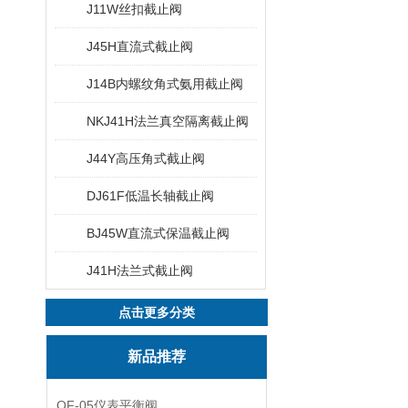
J11W丝扣截止阀
J45H直流式截止阀
J14B内螺纹角式氨用截止阀
NKJ41H法兰真空隔离截止阀
J44Y高压角式截止阀
DJ61F低温长轴截止阀
BJ45W直流式保温截止阀
J41H法兰式截止阀
点击更多分类
新品推荐
QF-05仪表平衡阀