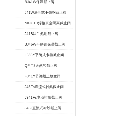
BJ41W保温截止阀
J41W法兰式不锈钢截止阀
NKJ61H焊接真空隔离截止阀
J41B法兰氨用截止阀
BJ45W不锈钢保温截止阀
LJ86Y平衡式卡箍截止阀
QF-T3天然气截止阀
FJ41Y节流截止放空阀
J45Fs直流式衬氟截止阀
J941Fs电动衬氟截止阀
J45J直流式衬胶截止阀