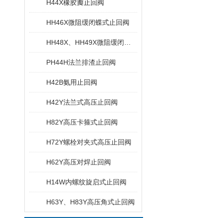
H44X橡胶瓣止回阀
HH46X微阻缓闭蝶式止回阀
HH48X、HH49X微阻缓闭消声止回阀
PH44H法兰排渣止回阀
H42B氨用止回阀
H42Y法兰式高压止回阀
H82Y高压卡箍式止回阀
H72Y螺栓对夹式高压止回阀
H62Y高压对焊止回阀
H14W内螺纹旋启式止回阀
H63Y、H83Y高压角式止回阀