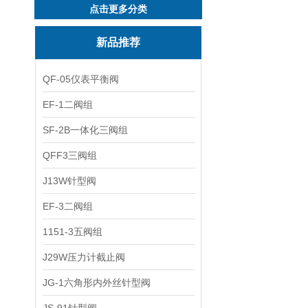
点击更多分类
新品推荐
QF-05仪表平衡阀
EF-1二阀组
SF-2B一体化三阀组
QFF3三阀组
J13W针型阀
EF-3二阀组
1151-3五阀组
J29W压力计截止阀
JG-1六角形内外丝针型阀