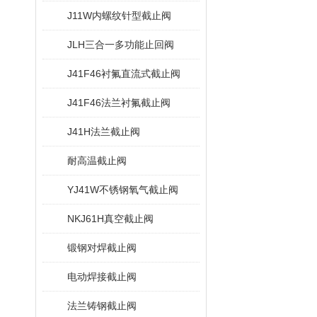
J11W内螺纹针型截止阀
JLH三合一多功能止回阀
J41F46衬氟直流式截止阀
J41F46法兰衬氟截止阀
J41H法兰截止阀
耐高温截止阀
YJ41W不锈钢氧气截止阀
NKJ61H真空截止阀
锻钢对焊截止阀
电动焊接截止阀
法兰铸钢截止阀