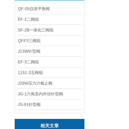
QF-05仪表平衡阀
EF-1二阀组
SF-2B一体化三阀组
QFF3三阀组
J13W针型阀
EF-3二阀组
1151-3五阀组
J29W压力计截止阀
JG-1六角形内外丝针型阀
JS-91针型阀
相关文章