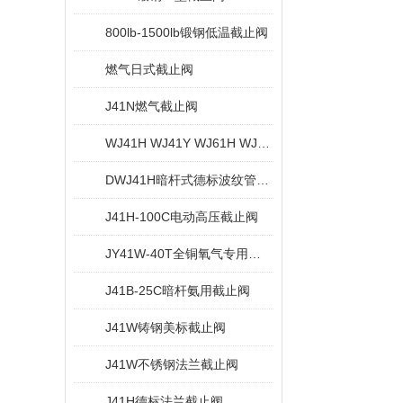
800lb-1500lb锻钢低温截止阀
燃气日式截止阀
J41N燃气截止阀
WJ41H WJ41Y WJ61H WJ61Y锻钢波纹管截止阀
DWJ41H暗杆式德标波纹管截止阀
J41H-100C电动高压截止阀
JY41W-40T全铜氧气专用截止阀
J41B-25C暗杆氨用截止阀
J41W铸钢美标截止阀
J41W不锈钢法兰截止阀
J41H德标法兰截止阀