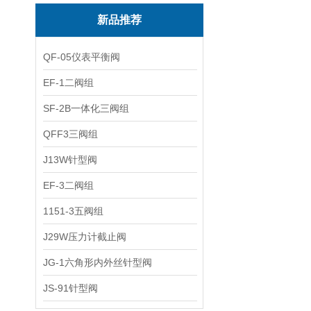
新品推荐
QF-05仪表平衡阀
EF-1二阀组
SF-2B一体化三阀组
QFF3三阀组
J13W针型阀
EF-3二阀组
1151-3五阀组
J29W压力计截止阀
JG-1六角形内外丝针型阀
JS-91针型阀