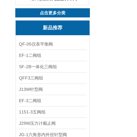
点击更多分类
新品推荐
QF-05仪表平衡阀
EF-1二阀组
SF-2B一体化三阀组
QFF3三阀组
J13W针型阀
EF-3二阀组
1151-3五阀组
J29W压力计截止阀
JG-1六角形内外丝针型阀