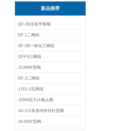
新品推荐
QF-05仪表平衡阀
EF-1二阀组
SF-2B一体化三阀组
QFF3三阀组
J13W针型阀
EF-3二阀组
1151-3五阀组
J29W压力计截止阀
JG-1六角形内外丝针型阀
JS-91针型阀