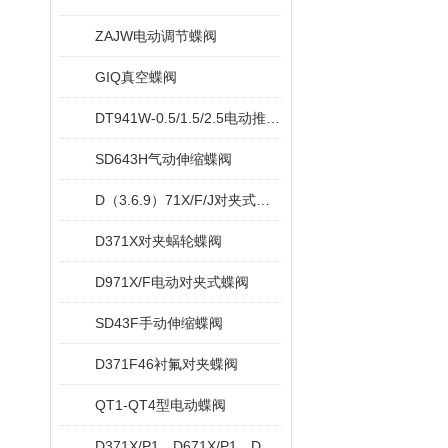
ZAJW电动调节蝶阀
GIQ真空蝶阀
DT941W-0.5/1.5/2.5电动推杆蝶阀
SD643H气动伸缩蝶阀
D（3.6.9）71X/F/J对夹式软密封蝶阀
D371X对夹蜗轮蝶阀
D971X/F电动对夹式蝶阀
SD43F手动伸缩蝶阀
D371F46衬氟对夹蝶阀
QT1-QT4型电动蝶阀
D371X/P1，D671X/P1，D971X/P1对夹脱硫专用蝶阀