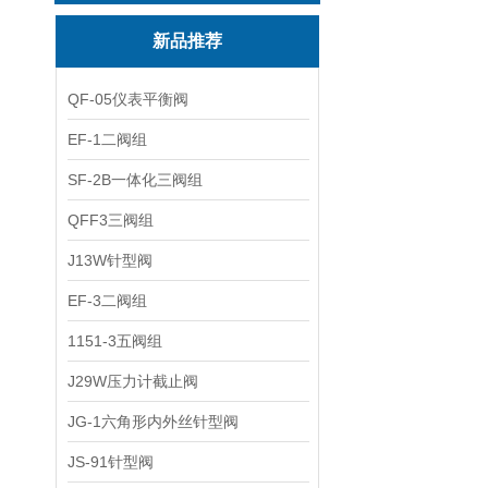
新品推荐
QF-05仪表平衡阀
EF-1二阀组
SF-2B一体化三阀组
QFF3三阀组
J13W针型阀
EF-3二阀组
1151-3五阀组
J29W压力计截止阀
JG-1六角形内外丝针型阀
JS-91针型阀