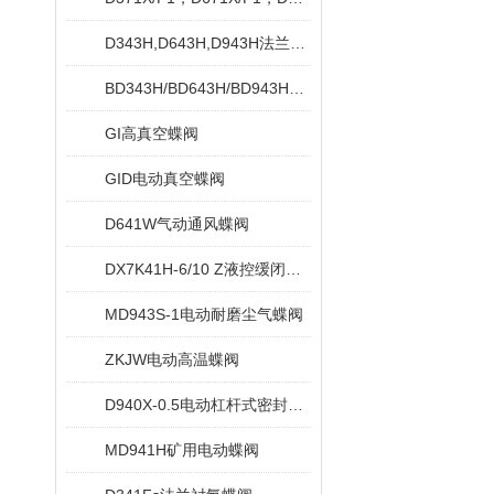
D343H,D643H,D943H法兰式硬密封蝶阀
BD343H/BD643H/BD943H保温蝶阀
GI高真空蝶阀
GID电动真空蝶阀
D641W气动通风蝶阀
DX7K41H-6/10 Z液控缓闭止回蝶阀
MD943S-1电动耐磨尘气蝶阀
ZKJW电动高温蝶阀
D940X-0.5电动杠杆式密封蝶阀
MD941H矿用电动蝶阀