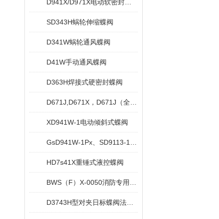
D941X/D971X电动软密封蝶阀
SD343H蜗轮伸缩蝶阀
D341W蜗轮通风蝶阀
D41W手动通风蝶阀
D363H焊接式硬密封蝶阀
D671J,D671X，D671J（全衬）气动对夹衬胶蝶阀
XD941W-1电动倾斜式蝶阀
GsD941W-1Px、SD9113-1Px电动水冷式超高温蝶阀
HD7s41X重锤式液控蝶阀
BWS（F）X-0050消防专用信号蝶阀
D3743H型对夹日标蝶阀法兰日标蝶阀