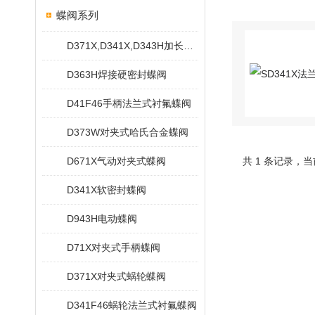
蝶阀系列
D371X,D341X,D343H加长杆蝶阀
D363H焊接硬密封蝶阀
D41F46手柄法兰式衬氟蝶阀
D373W对夹式哈氏合金蝶阀
D671X气动对夹式蝶阀
共 1 条记录，当
D341X软密封蝶阀
D943H电动蝶阀
D71X对夹式手柄蝶阀
D371X对夹式蜗轮蝶阀
D341F46蜗轮法兰式衬氟蝶阀