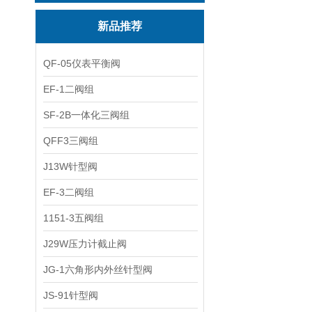
新品推荐
QF-05仪表平衡阀
EF-1二阀组
SF-2B一体化三阀组
QFF3三阀组
J13W针型阀
EF-3二阀组
1151-3五阀组
J29W压力计截止阀
JG-1六角形内外丝针型阀
JS-91针型阀