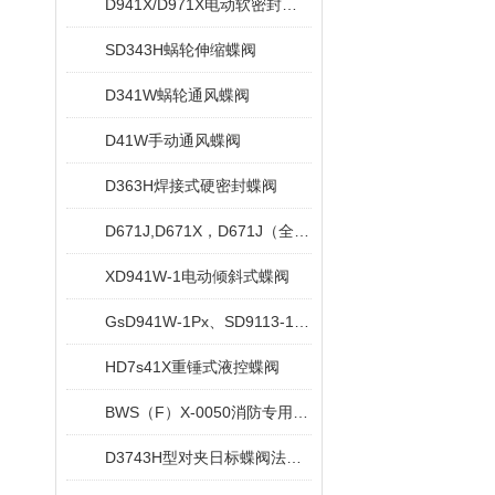
D941X/D971X电动软密封蝶阀
SD343H蜗轮伸缩蝶阀
D341W蜗轮通风蝶阀
D41W手动通风蝶阀
D363H焊接式硬密封蝶阀
D671J,D671X，D671J（全衬）气动对夹衬胶蝶阀
XD941W-1电动倾斜式蝶阀
GsD941W-1Px、SD9113-1Px电动水冷式超高温蝶阀
HD7s41X重锤式液控蝶阀
BWS（F）X-0050消防专用信号蝶阀
D3743H型对夹日标蝶阀法兰日标蝶阀