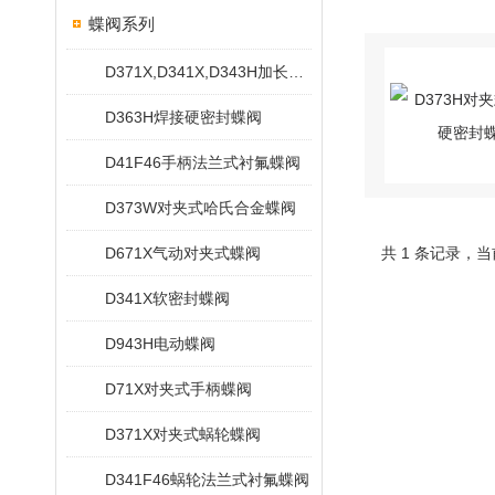
蝶阀系列
D371X,D341X,D343H加长杆蝶阀
D363H焊接硬密封蝶阀
D41F46手柄法兰式衬氟蝶阀
D373W对夹式哈氏合金蝶阀
D671X气动对夹式蝶阀
共 1 条记录，当
D341X软密封蝶阀
D943H电动蝶阀
D71X对夹式手柄蝶阀
D371X对夹式蜗轮蝶阀
D341F46蜗轮法兰式衬氟蝶阀