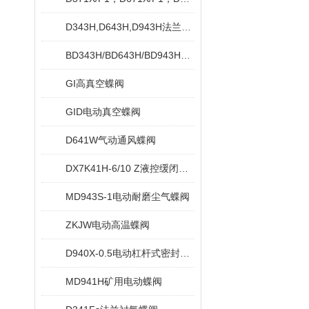
D343H,D643H,D943H法兰式硬密封蝶阀
BD343H/BD643H/BD943H保温蝶阀
GI高真空蝶阀
GID电动真空蝶阀
D641W气动通风蝶阀
DX7K41H-6/10 Z液控缓闭止回蝶阀
MD943S-1电动耐磨尘气蝶阀
ZKJW电动高温蝶阀
D940X-0.5电动杠杆式密封蝶阀
MD941H矿用电动蝶阀