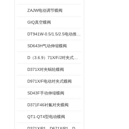
ZAJW电动调节蝶阀
GIQ真空蝶阀
DT941W-0.5/1.5/2.5电动推杆蝶阀
SD643H气动伸缩蝶阀
D（3.6.9）71X/F/J对夹式软密封蝶阀
D371X对夹蜗轮蝶阀
D971X/F电动对夹式蝶阀
SD43F手动伸缩蝶阀
D371F46衬氟对夹蝶阀
QT1-QT4型电动蝶阀
D371X/P1，D671X/P1，D971X/P1对夹脱硫专用蝶阀