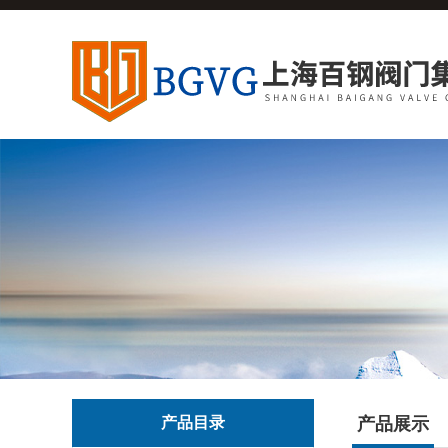
产品目录
产品展示