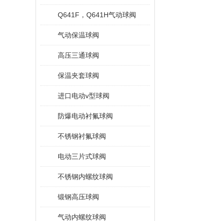
Q641F，Q641H气动球阀
气动保温球阀
高压三通球阀
保温夹套球阀
进口电动v型球阀
防爆电动衬氟球阀
不锈钢衬氟球阀
电动三片式球阀
不锈钢内螺纹球阀
锻钢高压球阀
气动内螺纹球阀