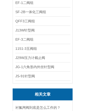
EF-1二阀组
SF-2B一体化三阀组
QFF3三阀组
J13W针型阀
EF-3二阀组
1151-3五阀组
J29W压力计截止阀
JG-1六角形内外丝针型阀
JS-91针型阀
相关文章
衬氟闸阀到底是怎么工作的？