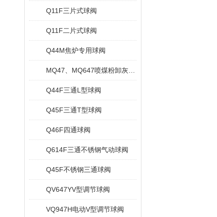
Q11F三片式球阀
Q11F二片式球阀
Q44M焦炉专用球阀
MQ47、MQ647喷煤粉卸灰固定球阀
Q44F三通L型球阀
Q45F三通T型球阀
Q46F四通球阀
Q614F三通不锈钢气动球阀
Q45F不锈钢三通球阀
QV647YV型调节球阀
VQ947H电动V型调节球阀