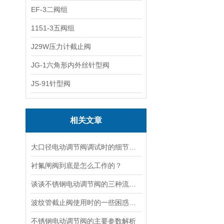
EF-3二阀组
1151-3五阀组
J29W压力计截止阀
JG-1六角形内外丝针型阀
JS-91针型阀
相关文章
大口径电动调节阀调试时的细节要注意
衬氟闸阀到底是怎么工作的？
谈谈不锈钢电动调节阀的三种流量特性
波纹管截止阀使用时的一些困惑解答
不锈钢电动调节阀的主要参数解析