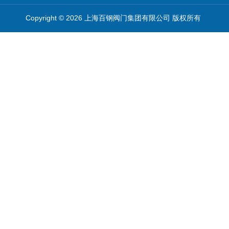
Copyright © 2026 上海百钢阀门集团有限公司 版权所有