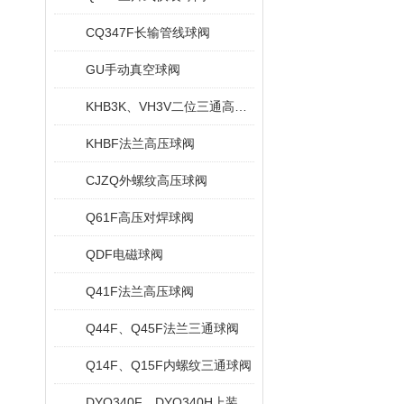
CQ347F长输管线球阀
GU手动真空球阀
KHB3K、VH3V二位三通高压球阀
KHBF法兰高压球阀
CJZQ外螺纹高压球阀
Q61F高压对焊球阀
QDF电磁球阀
Q41F法兰高压球阀
Q44F、Q45F法兰三通球阀
Q14F、Q15F内螺纹三通球阀
DYQ340F、DYQ340H上装偏心半球阀