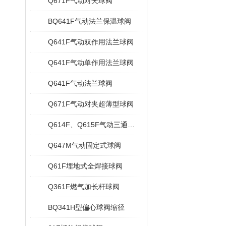
Q671F气动对夹球阀
BQ641F气动法兰保温球阀
Q641F气动双作用法兰球阀
Q641F气动单作用法兰球阀
Q641F气动法兰球阀
Q671F气动对夹超薄型球阀
Q614F、Q615F气动三通内螺纹球阀
Q647M气动固定式球阀
Q61F埋地式全焊接球阀
Q361F燃气加长杆球阀
BQ341H型偏心球阀缩径