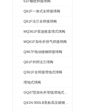
61F螺纹焊接球阀
Q61F一体式全焊接球阀
Q61F法兰全焊接球阀
MQ361F双放散直埋式球阀
MQ61F加长杆排气焊接球阀
Q967F电动锻钢焊接球阀
Q61F对焊法兰球阀
Q361F全焊接埋地式球阀
埋地式球阀
GQ47型加长杆管线埋地式球阀
Q41N-900LB美标高压锻钢球阀