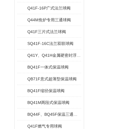
Q41F-16P广式法兰球阀
Q44M焦炉专用三通球阀
Q41F三片式法兰球阀
SQ41F-16C法兰双联球阀
Q41Y、Q41H金属硬密封浮动球阀
BQ41F一体式保温球阀
QB71F意式超薄型保温球阀
BQ41F缩径保温球阀
BQ41M两段式保温球阀
BQ44F、BQ45F保温三通球阀
Q41F燃气专用球阀