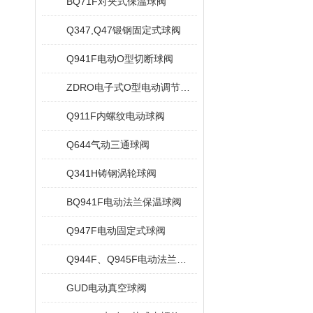
BQ71F对夹式保温球阀
Q347,Q47锻钢固定式球阀
Q941F电动O型切断球阀
ZDRO电子式O型电动调节球阀
Q911F内螺纹电动球阀
Q644气动三通球阀
Q341H铸钢涡轮球阀
BQ941F电动法兰保温球阀
Q947F电动固定式球阀
Q944F、Q945F电动法兰三通球阀
GUD电动真空球阀