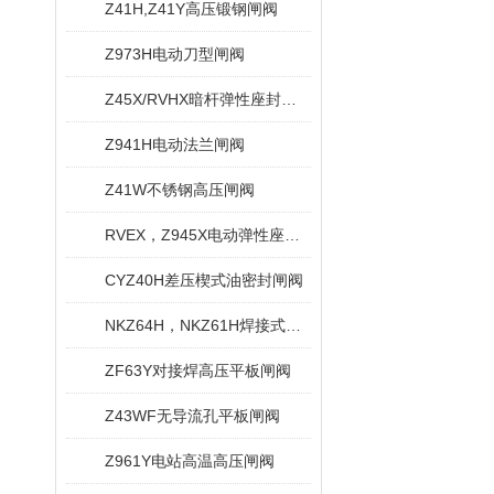
Z41H,Z41Y高压锻钢闸阀
Z973H电动刀型闸阀
Z45X/RVHX暗杆弹性座封闸阀
Z941H电动法兰闸阀
Z41W不锈钢高压闸阀
RVEX，Z945X电动弹性座封闸阀
CYZ40H差压楔式油密封闸阀
NKZ64H，NKZ61H焊接式真空闸阀
ZF63Y对接焊高压平板闸阀
Z43WF无导流孔平板闸阀
Z961Y电站高温高压闸阀