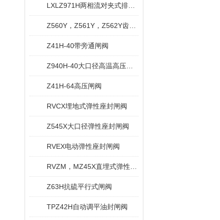
LXLZ971H两相流对夹式排渣闸阀
Z560Y，Z561Y，Z562Y齿轮传动焊接式闸阀
Z41H-40带旁通闸阀
Z940H-40大口径高温高压闸阀
Z41H-64高压闸阀
RVCX埋地式弹性座封闸阀
Z545X大口径弹性座封闸阀
RVEX电动弹性座封闸阀
RVZM，MZ45X直埋式弹性座封闸阀
Z63H抗硫平行式闸阀
TPZ42H自动调平油封闸阀