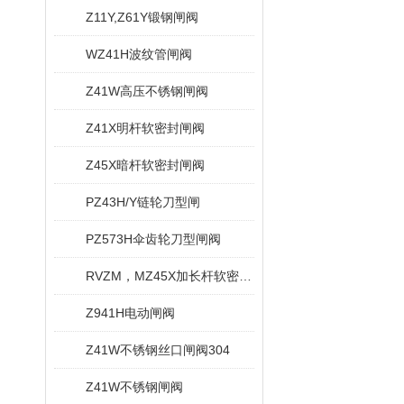
Z11Y,Z61Y锻钢闸阀
WZ41H波纹管闸阀
Z41W高压不锈钢闸阀
Z41X明杆软密封闸阀
Z45X暗杆软密封闸阀
PZ43H/Y链轮刀型闸
PZ573H伞齿轮刀型闸阀
RVZM，MZ45X加长杆软密封闸阀
Z941H电动闸阀
Z41W不锈钢丝口闸阀304
Z41W不锈钢闸阀