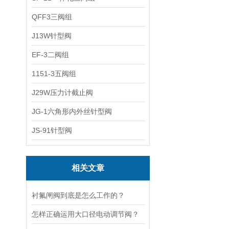
QFF3三阀组
J13W针型阀
EF-3二阀组
1151-3五阀组
J29W压力计截止阀
JG-1六角形内外丝针型阀
JS-91针型阀
相关文章
衬氟闸阀到底是怎么工作的？
怎样正确运用大口径电动调节阀？