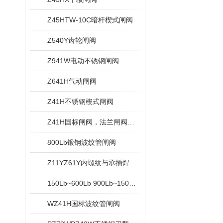
Z45HTW-10C暗杆楔式闸阀
Z540Y齿轮闸阀
Z941W电动不锈钢闸阀
Z641H气动闸阀
Z41H不锈钢楔式闸阀
Z41H国标闸阀，法兰闸阀，重型闸阀
800Lb锻钢波纹管闸阀
Z11YZ61Y内螺纹与承插焊闸阀
150Lb~600Lb 900Lb~1500Lb锻钢法兰端闸阀
WZ41H国标波纹管闸阀