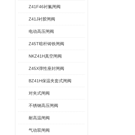
Z41F46衬氟闸阀
Z41J衬胶闸阀
电动高压闸阀
Z45T暗杆铸铁闸阀
NKZ41H真空闸阀
Z45X弹性座封闸阀
BZ41H保温夹套式闸阀
对夹式闸阀
不锈钢高压闸阀
耐高温闸阀
气动双闸阀