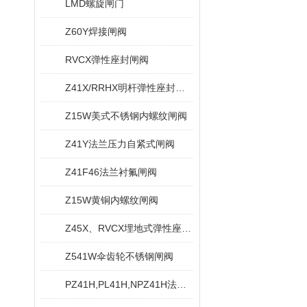
LMD螺旋闸门
Z60Y焊接闸阀
RVCX弹性座封闸阀
Z41X/RRHX明杆弹性座封闸阀
Z15W美式不锈钢内螺纹闸阀
Z41Y法兰压力自紧式闸阀
Z41F46法兰衬氟闸阀
Z15W黄铜内螺纹闸阀
Z45X、RVCX埋地式弹性座封闸阀
Z541W伞齿轮不锈钢闸阀
PZ41H,PL41H,NPZ41H法兰排渣闸阀