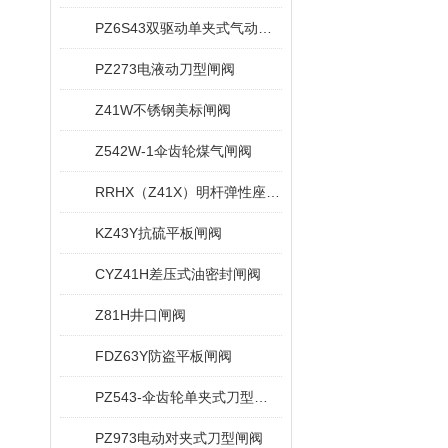
PZ6S43双驱动单夹式气动刀型闸阀
PZ273电液动刀型闸阀
Z41W不锈钢美标闸阀
Z542W-1伞齿轮煤气闸阀
RRHX（Z41X）明杆弹性座封闸阀
KZ43Y抗硫平板闸阀
CYZ41H差压式油密封闸阀
Z81H井口闸阀
FDZ63Y防盗平板闸阀
PZ543-伞齿轮单夹式刀型闸阀
PZ973电动对夹式刀型闸阀