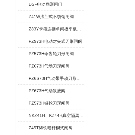
DSF电动扇形闸门
Z41W法兰式不锈钢闸阀
Z83Y卡箍连接单闸板平板闸阀
PZ973H电动对夹式刀形闸阀
PZ573H伞齿轮刀形闸阀
PZ673H气动刀形闸阀
PZ6S73H气动带手动刀形闸阀
PZ673H气动浆液阀
PZ573H链轮刀形闸阀
NKZ41H、KZ44H真空隔离闸阀
Z45T铸铁暗杆楔式闸阀