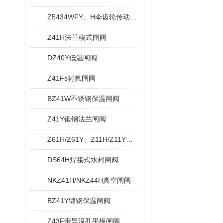
Z5434WFY、H伞齿轮传动无导流孔平板闸阀
Z41H法兰楔式闸阀
DZ40Y低温闸阀
Z41Fs衬氟闸阀
BZ41W不锈钢保温闸阀
Z41Y锻钢法兰闸阀
Z61H/Z61Y、Z11H/Z11Y内螺纹与承插焊闸阀
DS64H焊接式水封闸阀
NKZ41H/NKZ44H真空闸阀
BZ41Y锻钢保温闸阀
Z43F带导流孔平板闸阀