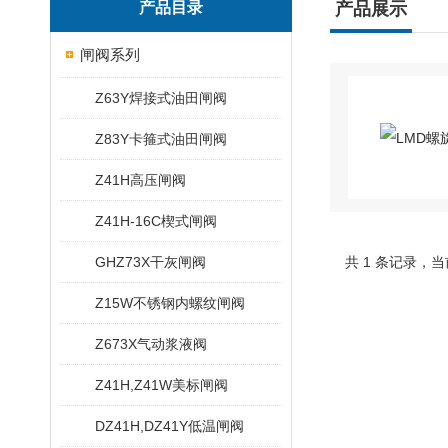
产品目录
产品展示
闸阀系列
Z63Y焊接式油田闸阀
Z83Y卡箍式油田闸阀
Z41H高压闸阀
Z41H-16C楔式闸阀
GHZ73X干灰闸阀
共 1 条记录，当
Z15W不锈钢内螺纹闸阀
Z673X气动浆液阀
Z41H,Z41W美标闸阀
DZ41H,DZ41Y低温闸阀