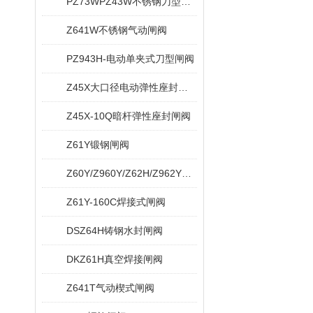
PZ73WPZ43W不锈钢刀型闸阀
Z641W不锈钢气动闸阀
PZ943H-电动单夹式刀型闸阀
Z45X大口径电动弹性座封闸阀
Z45X-10Q暗杆弹性座封闸阀
Z61Y锻钢闸阀
Z60Y/Z960Y/Z62H/Z962Y电站闸阀
Z61Y-160C焊接式闸阀
DSZ64H铸钢水封闸阀
DKZ61H真空焊接闸阀
Z641T气动楔式闸阀