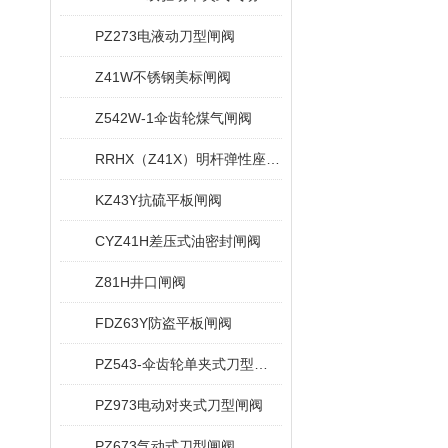
PZ273电液动刀型闸阀
Z41W不锈钢美标闸阀
Z542W-1伞齿轮煤气闸阀
RRHX（Z41X）明杆弹性座封闸阀
KZ43Y抗硫平板闸阀
CYZ41H差压式油密封闸阀
Z81H井口闸阀
FDZ63Y防盗平板闸阀
PZ543-伞齿轮单夹式刀型闸阀
PZ973电动对夹式刀型闸阀
PZ673气动式刀型闸阀