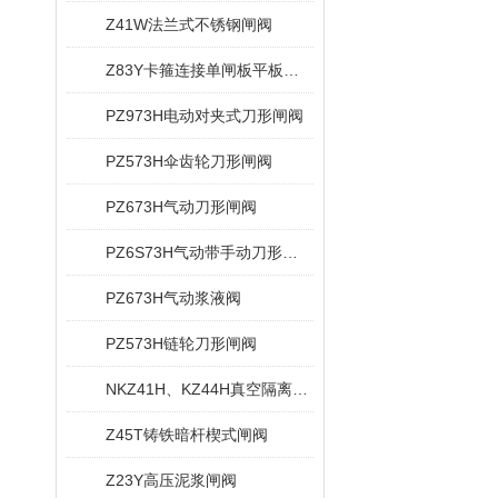
Z41W法兰式不锈钢闸阀
Z83Y卡箍连接单闸板平板闸阀
PZ973H电动对夹式刀形闸阀
PZ573H伞齿轮刀形闸阀
PZ673H气动刀形闸阀
PZ6S73H气动带手动刀形闸阀
PZ673H气动浆液阀
PZ573H链轮刀形闸阀
NKZ41H、KZ44H真空隔离闸阀
Z45T铸铁暗杆楔式闸阀
Z23Y高压泥浆闸阀