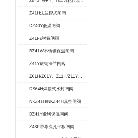
Z5434WFY、H伞齿轮传动无导流孔平板闸阀
Z41H法兰楔式闸阀
DZ40Y低温闸阀
Z41Fs衬氟闸阀
BZ41W不锈钢保温闸阀
Z41Y锻钢法兰闸阀
Z61H/Z61Y、Z11H/Z11Y内螺纹与承插焊闸阀
DS64H焊接式水封闸阀
NKZ41H/NKZ44H真空闸阀
BZ41Y锻钢保温闸阀
Z43F带导流孔平板闸阀