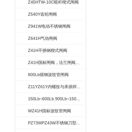
Z45HTW-10C暗杆楔式闸阀
Z540Y齿轮闸阀
Z941W电动不锈钢闸阀
Z641H气动闸阀
Z41H不锈钢楔式闸阀
Z41H国标闸阀，法兰闸阀，重型闸阀
800Lb锻钢波纹管闸阀
Z11YZ61Y内螺纹与承插焊闸阀
150Lb~600Lb 900Lb~1500Lb锻钢法兰端闸阀
WZ41H国标波纹管闸阀
PZ73WPZ43W不锈钢刀型闸阀