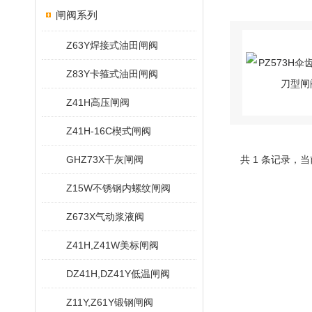
闸阀系列
Z63Y焊接式油田闸阀
Z83Y卡箍式油田闸阀
Z41H高压闸阀
Z41H-16C楔式闸阀
GHZ73X干灰闸阀
共 1 条记录，当
Z15W不锈钢内螺纹闸阀
Z673X气动浆液阀
Z41H,Z41W美标闸阀
DZ41H,DZ41Y低温闸阀
Z11Y,Z61Y锻钢闸阀