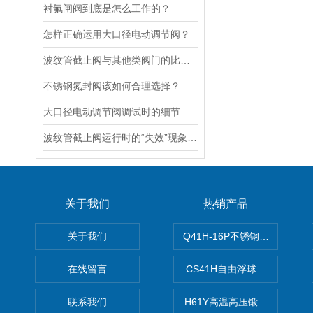
衬氟闸阀到底是怎么工作的？
怎样正确运用大口径电动调节阀？
波纹管截止阀与其他类阀门的比较探讨
不锈钢氮封阀该如何合理选择？
大口径电动调节阀调试时的细节要注意
波纹管截止阀运行时的“失效”现象说明
关于我们
热销产品
关于我们
Q41H-16P不锈钢硬密封球阀
在线留言
CS41H自由浮球式蒸汽疏水
联系我们
H61Y高温高压锻钢止回阀