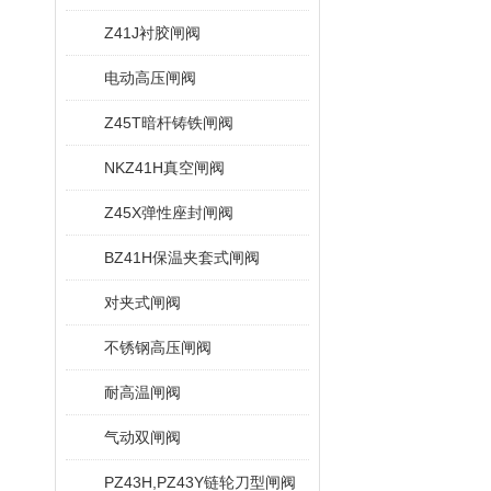
Z41J衬胶闸阀
电动高压闸阀
Z45T暗杆铸铁闸阀
NKZ41H真空闸阀
Z45X弹性座封闸阀
BZ41H保温夹套式闸阀
对夹式闸阀
不锈钢高压闸阀
耐高温闸阀
气动双闸阀
PZ43H,PZ43Y链轮刀型闸阀