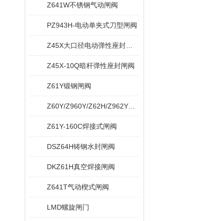
Z641W不锈钢气动闸阀
PZ943H-电动单夹式刀型闸阀
Z45X大口径电动弹性座封闸阀
Z45X-10Q暗杆弹性座封闸阀
Z61Y锻钢闸阀
Z60Y/Z960Y/Z62H/Z962Y电站闸阀
Z61Y-160C焊接式闸阀
DSZ64H铸钢水封闸阀
DKZ61H真空焊接闸阀
Z641T气动楔式闸阀
LMD螺旋闸门