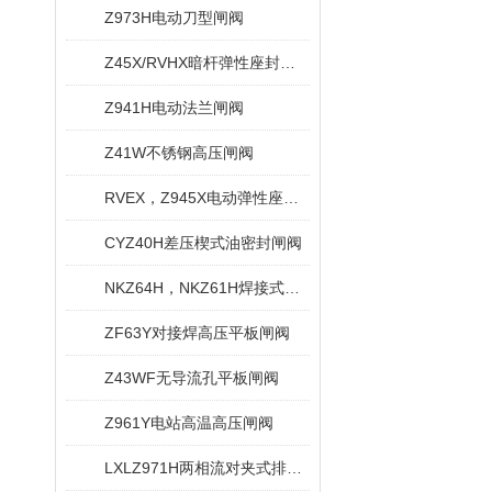
Z973H电动刀型闸阀
Z45X/RVHX暗杆弹性座封闸阀
Z941H电动法兰闸阀
Z41W不锈钢高压闸阀
RVEX，Z945X电动弹性座封闸阀
CYZ40H差压楔式油密封闸阀
NKZ64H，NKZ61H焊接式真空闸阀
ZF63Y对接焊高压平板闸阀
Z43WF无导流孔平板闸阀
Z961Y电站高温高压闸阀
LXLZ971H两相流对夹式排渣闸阀