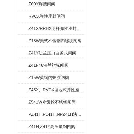
Z60Y焊接闸阀
RVCX弹性座封闸阀
Z41X/RRHX明杆弹性座封闸阀
Z15W美式不锈钢内螺纹闸阀
Z41Y法兰压力自紧式闸阀
Z41F46法兰衬氟闸阀
Z15W黄铜内螺纹闸阀
Z45X、RVCX埋地式弹性座封闸阀
Z541W伞齿轮不锈钢闸阀
PZ41H,PL41H,NPZ41H法兰排渣闸阀
Z41H,Z41Y高压锻钢闸阀