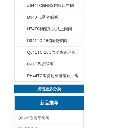
Z644TC陶瓷双闸板出料阀
D343TC陶瓷蝶阀
H74TC陶瓷对夹式止回阀
D341TC-16C陶瓷蝶阀
Q641TC-16C气动陶瓷球阀
Q41T陶瓷球阀
PH44TC陶瓷耐磨排渣止回阀
点击更多分类
新品推荐
QF-05仪表平衡阀