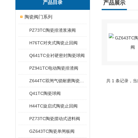
产品目录
产品展示
陶瓷阀门系列
PZ73TC陶瓷排渣浆液阀
H76TC对夹式陶瓷止回阀
Q641TC全衬硬密封陶瓷球阀
PZ941TC电动陶瓷排渣阀
Z644TC双闸气锁耐磨陶瓷出料阀
共 1 条记录，当
Q41TC陶瓷球阀
H44TC旋启式陶瓷止回阀
PZ73TC陶瓷摆动式进料阀
GZ643TC陶瓷单闸板阀