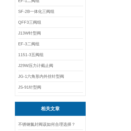
EF-1二阀组
SF-2B一体化三阀组
QFF3三阀组
J13W针型阀
EF-3二阀组
1151-3五阀组
J29W压力计截止阀
JG-1六角形内外丝针型阀
JS-91针型阀
相关文章
不锈钢氮封阀该如何合理选择？