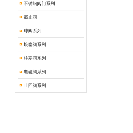
不锈钢阀门系列
截止阀
球阀系列
旋塞阀系列
柱塞阀系列
电磁阀系列
止回阀系列