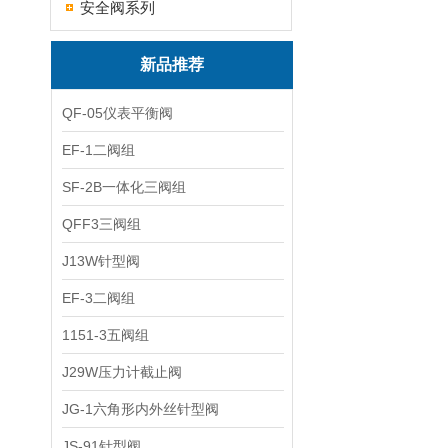
安全阀系列
新品推荐
QF-05仪表平衡阀
EF-1二阀组
SF-2B一体化三阀组
QFF3三阀组
J13W针型阀
EF-3二阀组
1151-3五阀组
J29W压力计截止阀
JG-1六角形内外丝针型阀
JS-91针型阀