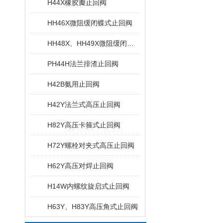
H44X橡胶瓣止回阀
HH46X微阻缓闭蝶式止回阀
HH48X、HH49X微阻缓闭消声止回阀
PH44H法兰排渣止回阀
H42B氨用止回阀
H42Y法兰式高压止回阀
H82Y高压卡箍式止回阀
H72Y螺栓对夹式高压止回阀
H62Y高压对焊止回阀
H14W内螺纹旋启式止回阀
H63Y、H83Y高压角式止回阀