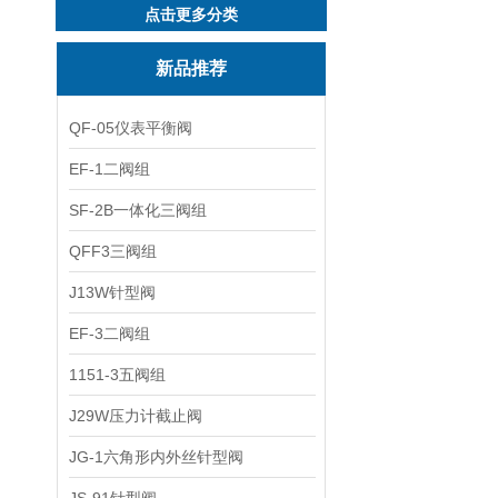
点击更多分类
新品推荐
QF-05仪表平衡阀
EF-1二阀组
SF-2B一体化三阀组
QFF3三阀组
J13W针型阀
EF-3二阀组
1151-3五阀组
J29W压力计截止阀
JG-1六角形内外丝针型阀