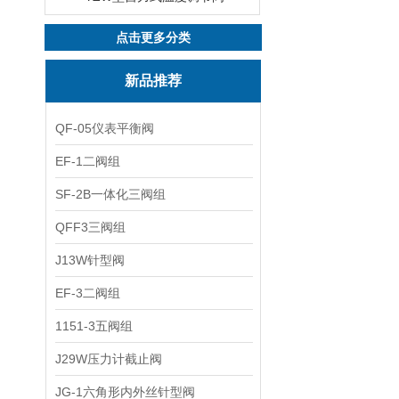
点击更多分类
新品推荐
QF-05仪表平衡阀
EF-1二阀组
SF-2B一体化三阀组
QFF3三阀组
J13W针型阀
EF-3二阀组
1151-3五阀组
J29W压力计截止阀
JG-1六角形内外丝针型阀